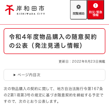
ペ
メニューを飛ばして本文へ
ー
閲
防
ジ
覧
災
の
補
・
先
助
緊
頭
Foreign language
本
急
で
防災・緊急情報
救急・消防
令和4年度物品購入の随意契約
文
情
す
報
。
の公表（発注見通し情報）
やさしい日本語
ハザードマップ
AED設置箇所
文字サイズ
拡大
標準
更新日：2022年8月23日掲載
とじる
背景色変更
白
黒
青
ページ内目次
とじる
次の物品購入の契約に関して、地方自治法施行令第167条
の2第1項第3号の規定に基づき随意契約を締結する予定で
すので、次のとおり公表します。