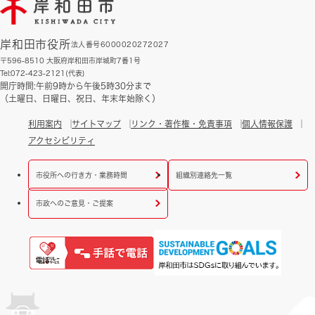
岸和田市役所
法人番号6000020272027
〒596-8510 大阪府岸和田市岸城町7番1号
Tel:072-423-2121(代表)
開庁時間:午前9時から午後5時30分まで
（土曜日、日曜日、祝日、年末年始除く）
利用案内
サイトマップ
リンク・著作権・免責事項
個人情報保護
アクセシビリティ
市役所への行き方・業務時間
組織別連絡先一覧
市政へのご意見・ご提案