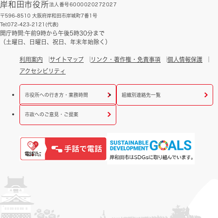
岸和田市役所
法人番号6000020272027
〒596-8510 大阪府岸和田市岸城町7番1号
Tel:072-423-2121(代表)
開庁時間:午前9時から午後5時30分まで
（土曜日、日曜日、祝日、年末年始除く）
利用案内
サイトマップ
リンク・著作権・免責事項
個人情報保護
アクセシビリティ
市役所への行き方・業務時間
組織別連絡先一覧
市政へのご意見・ご提案