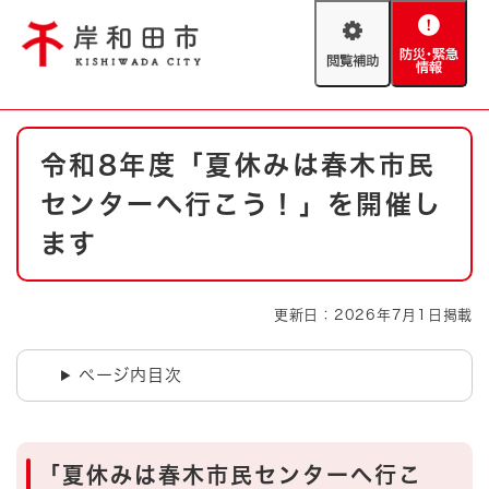
ペ
メニューを飛ばして本文へ
ー
閲
防
ジ
覧
災
の
補
・
先
助
緊
頭
Foreign language
本
急
で
防災・緊急情報
救急・消防
令和8年度「夏休みは春木市民
文
情
す
報
。
センターへ行こう！」を開催し
やさしい日本語
ハザードマップ
AED設置箇所
ます
文字サイズ
拡大
標準
とじる
更新日：2026年7月1日掲載
背景色変更
白
黒
青
ページ内目次
とじる
「夏休みは春木市民センターへ行こ