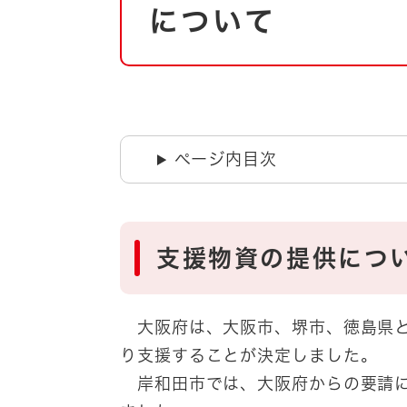
自然・環境・公園
について
住宅
引っ越し
おくやみ
男女共同参画
地域コミュニティ
ティア・協働
道路・河川・交通
ページ内目次
まちづくり
文化
国際交流
支援物資の提供につ
とじる
大阪府は、大阪市、堺市、徳島県と
り支援することが決定しました。
岸和田市では、大阪府からの要請に