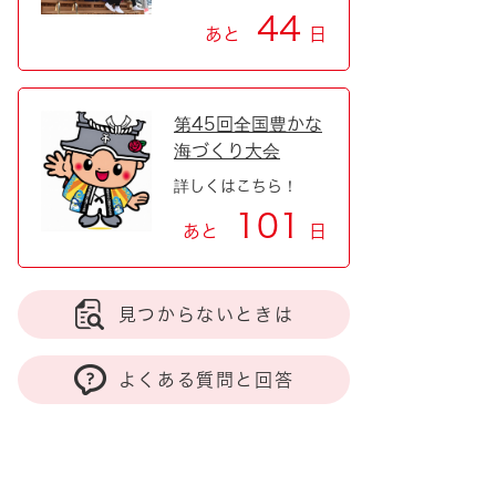
44
あと
日
第45回全国豊かな
海づくり大会
詳しくはこちら！
101
あと
日
見つからないときは
よくある質問と回答