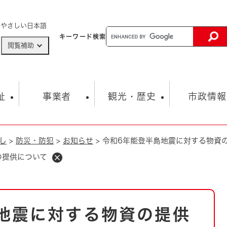
メニューを飛ばして本文へ
やさしい日本語
キーワード
検索
閲覧補助
ザードマップ
AED設置箇所
祉
事業者
観光・歴史
市政情報
し
>
防災・防犯
>
お知らせ
>
令和6年能登半島地震に対する物資
健康・生活
子育て
市の概要
入札・契約情報
観光スポット
生涯学習・スポーツ
オープンデータ
総合計画
まちづくり・協働
の提供について
行財政
産業振興
動画情報
人権・平和
税金
とじる
とじる
市政
環境
職員採用情報
福祉・介護
とじる
地震に対する物資の提供
市役所・施設の案内