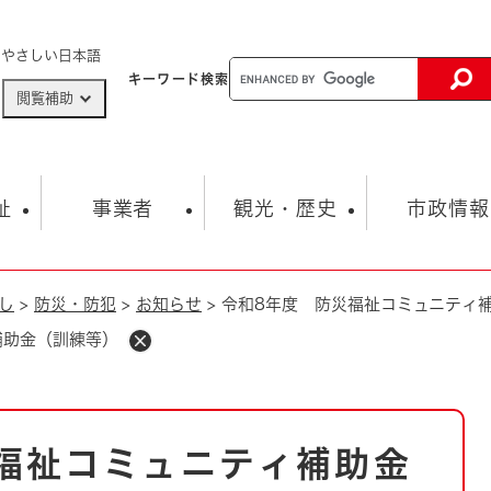
メニューを飛ばして本文へ
やさしい日本語
キーワード
検索
閲覧補助
ザードマップ
AED設置箇所
祉
事業者
観光・歴史
市政情報
し
>
防災・防犯
>
お知らせ
>
令和8年度 防災福祉コミュニティ
健康・生活
子育て
市の概要
入札・契約情報
観光スポット
生涯学習・スポーツ
オープンデータ
総合計画
まちづくり・協働
補助金（訓練等）
行財政
産業振興
動画情報
人権・平和
税金
とじる
とじる
市政
環境
職員採用情報
福祉・介護
とじる
福祉コミュニティ補助金
市役所・施設の案内