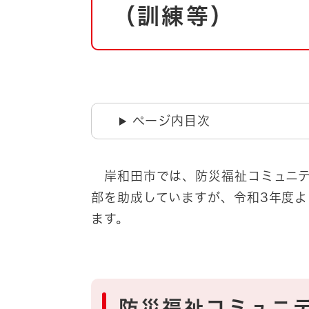
自然・環境・公園
（訓練等）
住宅
引っ越し
おくやみ
男女共同参画
地域コミュニティ
ティア・協働
道路・河川・交通
ページ内目次
まちづくり
文化
国際交流
岸和田市では、防災福祉コミュニテ
部を助成していますが、令和3年度
とじる
ます。
防災福祉コミュニ