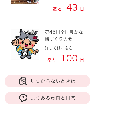
43
あと
日
第45回全国豊かな
海づくり大会
詳しくはこちら！
100
あと
日
見つからないときは
よくある質問と回答