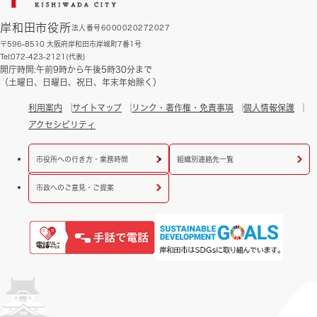
岸和田市役所
法人番号6000020272027
〒596-8510 大阪府岸和田市岸城町7番1号
Tel:072-423-2121(代表)
開庁時間:午前9時から午後5時30分まで
（土曜日、日曜日、祝日、年末年始除く）
利用案内
サイトマップ
リンク・著作権・免責事項
個人情報保護
アクセシビリティ
市役所への行き方・業務時間
組織別連絡先一覧
市政へのご意見・ご提案