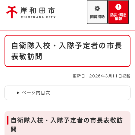
ペ
メニューを飛ばして本文へ
ー
閲
防
ジ
覧
災
の
補
・
先
助
緊
頭
Foreign language
本
急
で
防災・緊急情報
救急・消防
自衛隊入校・入隊予定者の市長
文
情
す
報
。
表敬訪問
やさしい日本語
ハザードマップ
AED設置箇所
文字サイズ
拡大
標準
更新日：2026年3月11日掲載
とじる
背景色変更
白
黒
青
ページ内目次
とじる
自衛隊入校・入隊予定者の市長表敬訪
問