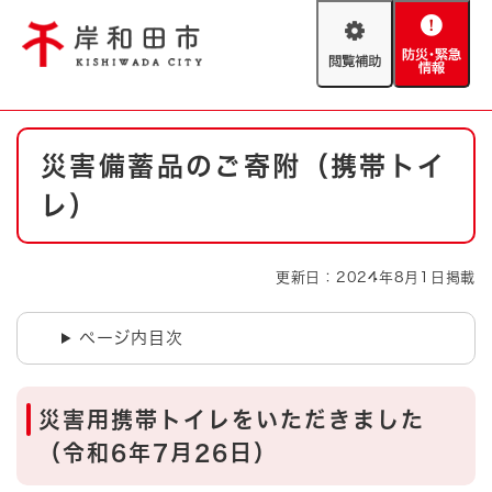
ペ
メニューを飛ばして本文へ
ー
閲
防
ジ
覧
災
の
補
・
先
助
緊
頭
Foreign language
本
急
で
防災・緊急情報
救急・消防
災害備蓄品のご寄附（携帯トイ
文
情
す
報
。
レ）
やさしい日本語
ハザードマップ
AED設置箇所
文字サイズ
拡大
標準
更新日：2024年8月1日掲載
とじる
背景色変更
白
黒
青
ページ内目次
とじる
災害用携帯トイレをいただきました
（令和6年7月26日）