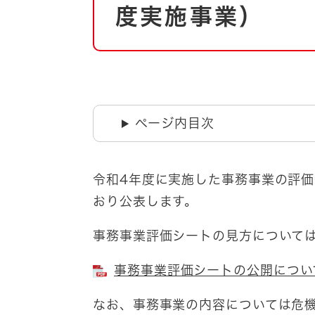
自然・環境・公園
度実施事業）
住宅
引っ越し
おくやみ
男女共同参画
地域コミュニティ
ティア・協働
道路・河川・交通
ページ内目次
まちづくり
文化
国際交流
令和4年度に実施した事務事業の評
おり公表します。
とじる
事務事業評価シートの見方について
事務事業評価シートの公開について
なお、事務事業の内容については危