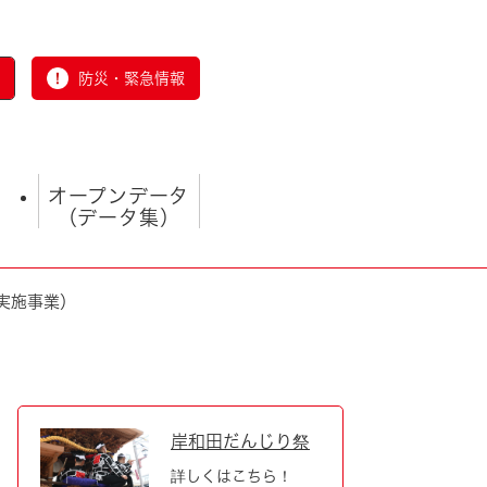
防災・緊急情報
オープンデータ
（データ集）
実施事業）
とじる
岸和田だんじり祭
詳しくはこちら！