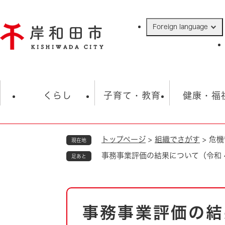
ペ
ー
Foreign language
ジ
の
先
頭
で
防災・緊急情報
救急・消防
ハ
す
くらし
子育て・教育
健康・福
。
トップページ
>
組織でさがす
>
危機
現在地
相談
学校
住民票・戸籍
観光
福祉・
事務事業評価の結果について（令和 
足あと
税金
保険・年金
歴史
ごみ・衛生・動物
救急・消防
本
事務事業評価の結
防災・防犯
文
上水道・下水道