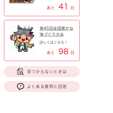
41
あと
日
第45回全国豊かな
海づくり大会
詳しくはこちら！
98
あと
日
見つからないときは
よくある質問と回答