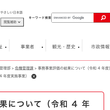
メニューを飛ばして本文へ
やさしい日本語
キーワード
検索
閲覧補助
ザードマップ
AED設置箇所
祉
事業者
観光・歴史
市政情報
管理部
>
危機管理課
>
事務事業評価の結果について（令和 4 年度
健康・生活
子育て
市の概要
入札・契約情報
観光スポット
生涯学習・スポーツ
オープンデータ
総合計画
まちづくり・協働
4 年度実施事業）
行財政
産業振興
動画情報
人権・平和
税金
とじる
とじる
市政
環境
職員採用情報
福祉・介護
とじる
果について（令和 4 年
市役所・施設の案内