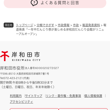
よくある質問と回答
トップページ
>
分類でさがす
>
市政情報
>
市政
>
報道発表資料
>
報
現在地
道発表「一年中だんじり祭が楽しめる岸和田だんじり会館がリニュ
ーアルオープン」
岸和田市役所
法人番号6000020272027
〒596-8510 大阪府岸和田市岸城町7番1号
Tel:072-423-2121(代表)
開庁時間:午前9時から午後5時30分まで
（土曜日、日曜日、祝日、年末年始除く）
利用案内
サイトマップ
リンク・著作権・免責事項
個人情報保護
アクセシビリティ