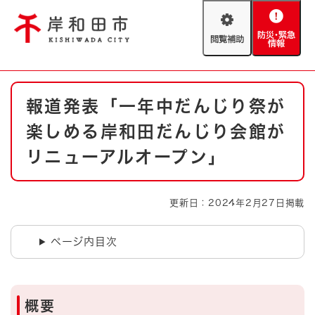
ペ
メニューを飛ばして本文へ
ー
閲
防
ジ
覧
災
の
補
・
先
助
緊
頭
Foreign language
本
急
で
防災・緊急情報
救急・消防
報道発表「一年中だんじり祭が
文
情
す
報
。
楽しめる岸和田だんじり会館が
やさしい日本語
ハザードマップ
AED設置箇所
リニューアルオープン」
文字サイズ
拡大
標準
とじる
更新日：2024年2月27日掲載
背景色変更
白
黒
青
ページ内目次
とじる
概要