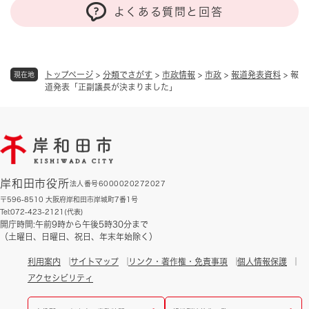
よくある質問と回答
トップページ
>
分類でさがす
>
市政情報
>
市政
>
報道発表資料
>
報
現在地
道発表「正副議長が決まりました」
岸和田市役所
法人番号6000020272027
〒596-8510 大阪府岸和田市岸城町7番1号
Tel:072-423-2121(代表)
開庁時間:午前9時から午後5時30分まで
（土曜日、日曜日、祝日、年末年始除く）
利用案内
サイトマップ
リンク・著作権・免責事項
個人情報保護
アクセシビリティ