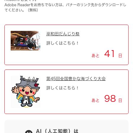
Adobe Readerをお持ちでない方は、バナーのリンク先からダウンロードし
てください。（無料）
岸和田だんじり祭
詳しくはこちら！
41
あと
日
第45回全国豊かな海づくり大会
詳しくはこちら！
98
あと
日
AI（人工知能）は