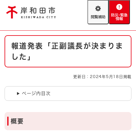
ペ
メニューを飛ばして本文へ
ー
閲
防
ジ
覧
災
の
補
・
先
助
緊
頭
Foreign language
本
急
で
防災・緊急情報
救急・消防
報道発表「正副議長が決まりま
文
情
す
報
。
した」
やさしい日本語
ハザードマップ
AED設置箇所
文字サイズ
拡大
標準
更新日：2024年5月18日掲載
とじる
背景色変更
白
黒
青
ページ内目次
とじる
概要