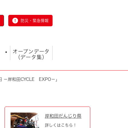
防災・緊急情報
オープンデータ
（データ集）
 －岸和田CYCLE EXPO－」
とじる
岸和田だんじり祭
詳しくはこちら！