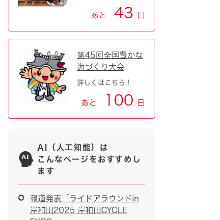
43
あと
日
第45回全国豊かな
海づくり大会
詳しくはこちら！
100
あと
日
AI（人工知能）は
こんなページをおすすめし
ます
報道発表「ライドアラウンドin
岸和田2025 岸和田CYCLE