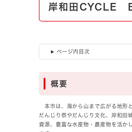
自然・環境・公園
岸和田CYCLE 
住宅
引っ越し
おくやみ
男女共同参画
地域コミュニティ
ティア・協働
道路・河川・交通
ページ内目次
まちづくり
文化
国際交流
概要
とじる
本市は、海から山まで広がる地形と
だんじり祭やだんじり文化、岸和田
資源、豊富な水産物・農産物を活か