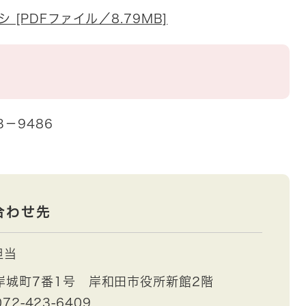
 [PDFファイル／8.79MB]
－9486
合わせ先
担当
岸城町7番1号 岸和田市役所新館2階
72-423-6409