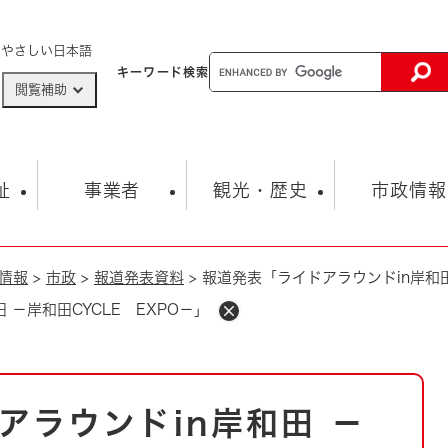
メニューを飛ばして本文へ
やさしい日本語
キーワード
検索
閲覧補助
ザードマップ
AED設置箇所
祉
事業者
観光・歴史
市政情報
情報
>
市政
>
報道発表資料
>
報道発表「ライドアラウンドin岸和田
健康・生活
子育て
市の概要
入札・契約情報
観光スポット
生涯学習・スポーツ
オープンデータ
総合計画
まちづくり・協働
 －岸和田CYCLE EXPO－」
行財政
産業振興
動画情報
人権・平和
税金
とじる
とじる
市政
環境
職員採用情報
福祉・介護
とじる
アラウンドin岸和田 －
市役所・施設の案内