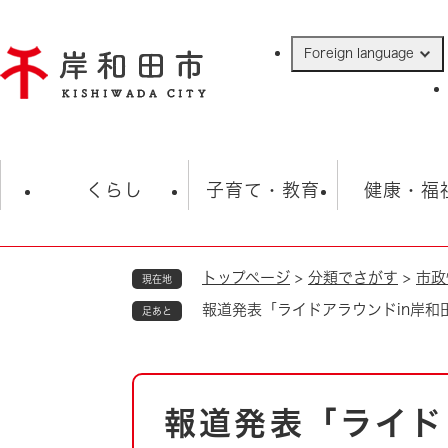
ペ
ー
Foreign language
ジ
の
先
頭
で
防災・緊急情報
救急・消防
ハ
す
くらし
子育て・教育
健康・福
。
トップページ
>
分類でさがす
>
市政
現在地
相談
学校
住民票・戸籍
観光
福祉・
報道発表「ライドアラウンドin岸和田
足あと
税金
保険・年金
歴史
ごみ・衛生・動物
救急・消防
本
報道発表「ライド
防災・防犯
文
上水道・下水道