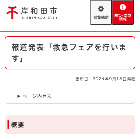
ペ
メニューを飛ばして本文へ
ー
閲
防
ジ
覧
災
の
補
・
先
助
緊
頭
Foreign language
本
急
で
防災・緊急情報
救急・消防
報道発表「救急フェアを行いま
文
情
す
報
。
す」
やさしい日本語
ハザードマップ
AED設置箇所
文字サイズ
拡大
標準
更新日：2024年9月18日掲載
とじる
背景色変更
白
黒
青
ページ内目次
とじる
概要