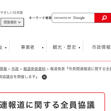
メニューを飛ばして本文へ
やさしい日本語
キーワード
検索
閲覧補助
ザードマップ
AED設置箇所
祉
事業者
観光・歴史
市政情報
情報
>
市政
>
報道発表資料
>
報道発表『市長関連報道に関する全
健康・生活
子育て
市の概要
入札・契約情報
観光スポット
生涯学習・スポーツ
オープンデータ
総合計画
まちづくり・協働
員協議会を開催します』
行財政
産業振興
動画情報
人権・平和
税金
とじる
とじる
市政
環境
職員採用情報
福祉・介護
とじる
連報道に関する全員協議
市役所・施設の案内