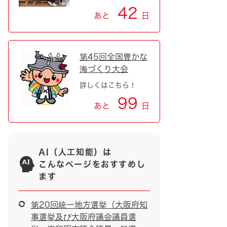
42
あと
日
第45回全国豊かな
海づくり大会
詳しくはこちら！
99
あと
日
AI（人工知能）は
こんなページをおすすめし
ます
第20回統一地方選挙（大阪府知
事選挙及び大阪府議会議員選