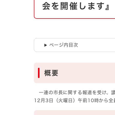
自然・環境・公園
会を開催します』
住宅
引っ越し
おくやみ
男女共同参画
地域コミュニティ
ティア・協働
道路・河川・交通
ページ内目次
まちづくり
文化
国際交流
概要
とじる
一連の市長に関する報道を受け、議
12月3日（火曜日）午前10時から