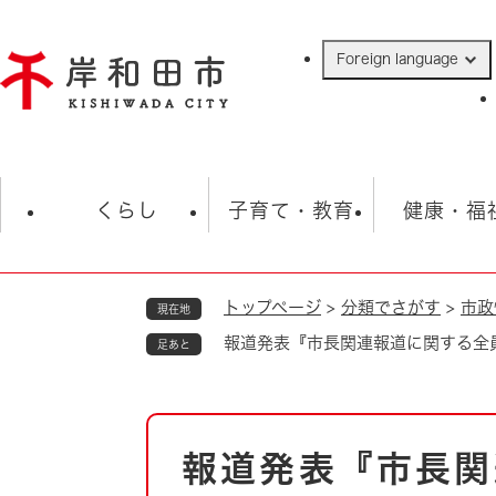
ペ
ー
Foreign language
ジ
の
先
頭
で
防災・緊急情報
救急・消防
ハ
す
くらし
子育て・教育
健康・福
。
トップページ
>
分類でさがす
>
市政
現在地
相談
学校
住民票・戸籍
観光
福祉・
報道発表『市長関連報道に関する全
足あと
税金
保険・年金
歴史
ごみ・衛生・動物
救急・消防
本
報道発表『市長関
防災・防犯
文
上水道・下水道