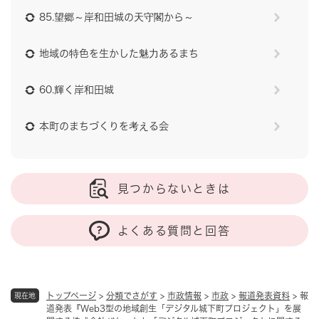
85.望郷～岸和田城の天守閣から～
地域の特色を生かした魅力あるまち
60.輝く岸和田城
本町のまちづくりを考える会
見つからないときは
よくある質問と回答
トップページ
>
分類でさがす
>
市政情報
>
市政
>
報道発表資料
>
報
現在地
道発表『Web3型の地域創生「デジタル城下町プロジェクト」を展