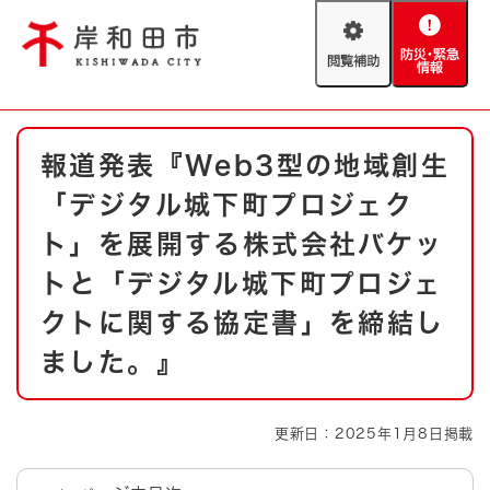
ペ
メニューを飛ばして本文へ
ー
閲
防
ジ
覧
災
の
補
・
先
助
緊
頭
Foreign language
本
急
で
防災・緊急情報
救急・消防
報道発表『Web3型の地域創生
文
情
す
報
。
「デジタル城下町プロジェク
やさしい日本語
ハザードマップ
AED設置箇所
ト」を展開する株式会社バケッ
文字サイズ
拡大
標準
トと「デジタル城下町プロジェ
とじる
クトに関する協定書」を締結し
背景色変更
白
黒
青
ました。』
とじる
更新日：2025年1月8日掲載