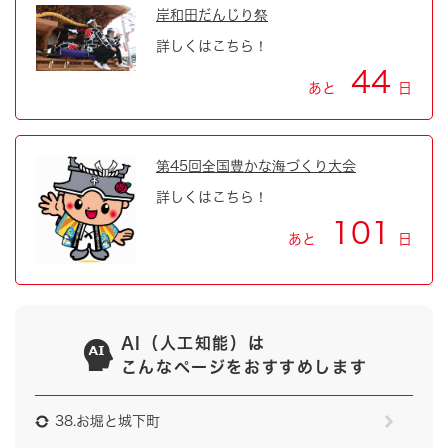
岸和田だんじり祭
詳しくはこちら！
44
あと
日
第45回全国豊かな海づくり大会
詳しくはこちら！
101
あと
日
AI（人工知能）は
こんなページをおすすめします
38.お堀と城下町