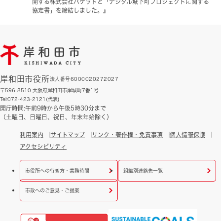
開する株式会社バケットと「デジタル城下町プロジェクトに関する
協定書」を締結しました。』
岸和田市役所
法人番号6000020272027
〒596-8510 大阪府岸和田市岸城町7番1号
Tel:072-423-2121(代表)
開庁時間:午前9時から午後5時30分まで
（土曜日、日曜日、祝日、年末年始除く）
利用案内
サイトマップ
リンク・著作権・免責事項
個人情報保護
アクセシビリティ
市役所への行き方・業務時間
組織別連絡先一覧
市政へのご意見・ご提案