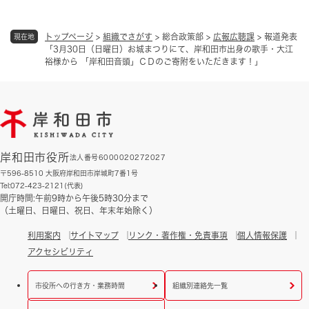
トップページ
>
組織でさがす
>
総合政策部
>
広報広聴課
>
報道発表
現在地
「3月30日（日曜日）お城まつりにて、岸和田市出身の歌手・大江
裕様から 「岸和田音頭」ＣＤのご寄附をいただきます！」
岸和田市役所
法人番号6000020272027
〒596-8510 大阪府岸和田市岸城町7番1号
Tel:072-423-2121(代表)
開庁時間:午前9時から午後5時30分まで
（土曜日、日曜日、祝日、年末年始除く）
利用案内
サイトマップ
リンク・著作権・免責事項
個人情報保護
アクセシビリティ
市役所への行き方・業務時間
組織別連絡先一覧