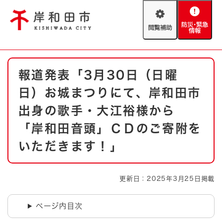
ペ
メニューを飛ばして本文へ
ー
閲
防
ジ
覧
災
の
補
・
先
助
緊
頭
Foreign language
本
急
で
防災・緊急情報
救急・消防
報道発表「3月30日（日曜
文
情
す
報
。
日）お城まつりにて、岸和田市
やさしい日本語
ハザードマップ
AED設置箇所
出身の歌手・大江裕様から
文字サイズ
拡大
標準
「岸和田音頭」ＣＤのご寄附を
とじる
いただきます！」
背景色変更
白
黒
青
とじる
更新日：2025年3月25日掲載
ページ内目次