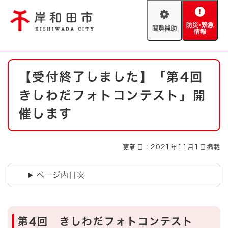
ペ
メニューを飛ばして本文へ
ー
閲
防
ジ
覧
災
の
補
・
先
助
緊
頭
Foreign language
本
急
で
防災・緊急情報
救急・消防
【受付終了しました】「第4回
文
情
す
報
。
きしわだフォトコンテスト」開
やさしい日本語
ハザードマップ
AED設置箇所
催します
文字サイズ
拡大
標準
とじる
更新日：2021年11月1日掲載
背景色変更
白
黒
青
ページ内目次
とじる
第4回 きしわだフォトコンテスト