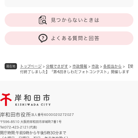
見つからないときは
よくある質問と回答
トップページ
>
分類でさがす
>
市政情報
>
市政
>
各担当から
>
【受
現在地
付終了しました】「第4回きしわだフォトコンテスト」開催します
岸和田市役所
法人番号6000020272027
〒596-8510 大阪府岸和田市岸城町7番1号
Tel:072-423-2121(代表)
開庁時間:午前9時から午後5時30分まで