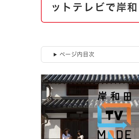
自然・環境・公園
ットテレビで岸和
住宅
引っ越し
おくやみ
男女共同参画
地域コミュニティ
ティア・協働
道路・河川・交通
ページ内目次
まちづくり
文化
国際交流
とじる