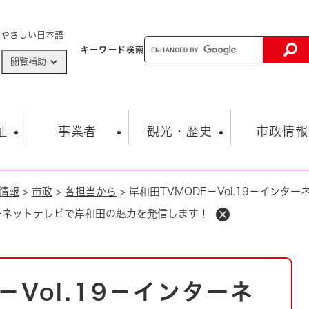
メニューを飛ばして本文へ
やさしい日本語
キーワード
検索
閲覧補助
ザードマップ
AED設置箇所
祉
事業者
観光・歴史
市政情報
情報
>
市政
>
各担当から
>
岸和田TVMODE－Vol.19－イン
健康・生活
子育て
市の概要
入札・契約情報
観光スポット
生涯学習・スポーツ
オープンデータ
総合計画
まちづくり・協働
ンターネットテレビで岸和田の魅力を発信します！
行財政
産業振興
動画情報
人権・平和
税金
とじる
とじる
市政
環境
職員採用情報
福祉・介護
とじる
－Vol.19－インターネ
市役所・施設の案内