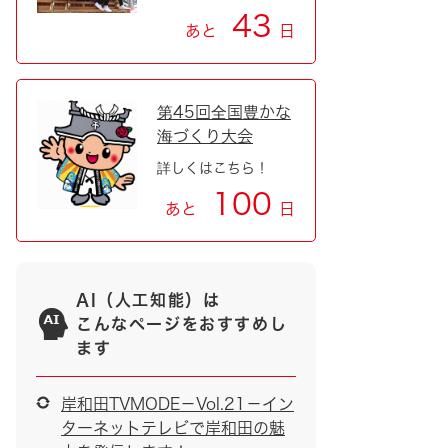
43
あと
日
第45回全国豊かな
海づくり大会
詳しくはこちら！
100
あと
日
AI（人工知能）は
こんなページをおすすめし
ます
岸和田TVMODE－Vol.21－イン
ターネットテレビで岸和田の魅