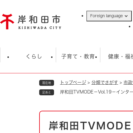
ペ
ー
Foreign language
ジ
の
先
頭
で
防災・緊急情報
救急・消防
ハ
す
くらし
子育て・教育
健康・福
。
トップページ
>
分類でさがす
>
市政
現在地
相談
学校
住民票・戸籍
観光
福祉・
岸和田TVMODE－Vol.19－イ
足あと
税金
保険・年金
歴史
ごみ・衛生・動物
救急・消防
本
岸和田TVMODE
防災・防犯
文
上水道・下水道