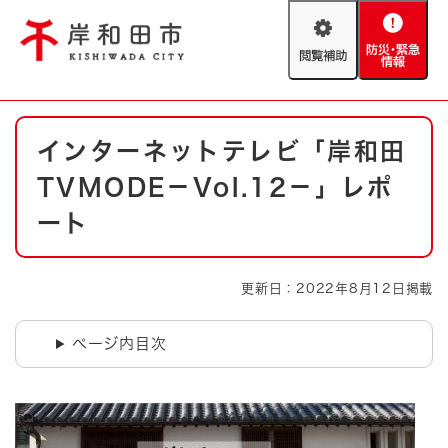
ペ
メニューを飛ばして本文へ
ー
閲
防
ジ
覧
災
の
補
・
先
助
緊
頭
Foreign language
本
急
で
防災・緊急情報
救急・消防
インターネットテレビ「岸和田
文
情
す
報
。
TVMODE－Vol.12－」レポ
やさしい日本語
ハザードマップ
AED設置箇所
ート
文字サイズ
拡大
標準
とじる
更新日：2022年8月12日掲載
背景色変更
白
黒
青
ページ内目次
とじる