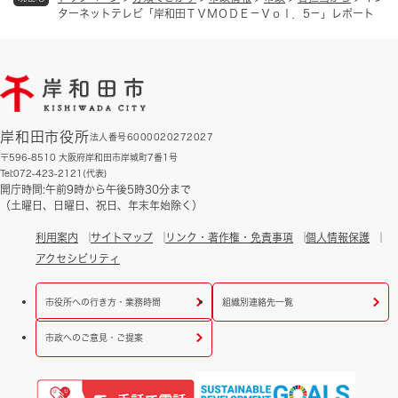
ターネットテレビ「岸和田ＴＶＭＯＤＥ－Ｖｏｌ．5－」レポート
岸和田市役所
法人番号6000020272027
〒596-8510 大阪府岸和田市岸城町7番1号
Tel:072-423-2121(代表)
開庁時間:午前9時から午後5時30分まで
（土曜日、日曜日、祝日、年末年始除く）
利用案内
サイトマップ
リンク・著作権・免責事項
個人情報保護
アクセシビリティ
市役所への行き方・業務時間
組織別連絡先一覧
市政へのご意見・ご提案