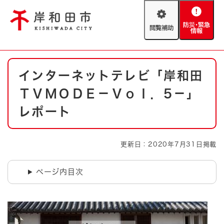
ペ
メニューを飛ばして本文へ
ー
閲
防
ジ
覧
災
の
補
・
先
助
緊
頭
Foreign language
本
急
で
防災・緊急情報
救急・消防
インターネットテレビ「岸和田
文
情
す
報
。
ＴＶＭＯＤＥ－Ｖｏｌ．5－」
やさしい日本語
ハザードマップ
AED設置箇所
レポート
文字サイズ
拡大
標準
とじる
更新日：2020年7月31日掲載
背景色変更
白
黒
青
ページ内目次
とじる