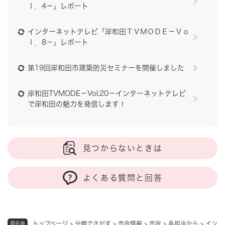
ｌ．4－」レポート
インターネットテレビ「岸和田ＴＶＭＯＤＥ－Ｖｏ
ｌ．8－」レポート
第19回岸和田市建築防災セミナーを開催しました
岸和田TVMODE－Vol.20－インターネットテレビ
で岸和田の魅力を発信します！
見つからないときは
よくある質問と回答
トップページ
>
分類でさがす
>
市政情報
>
市政
>
各担当から
>
イン
現在地