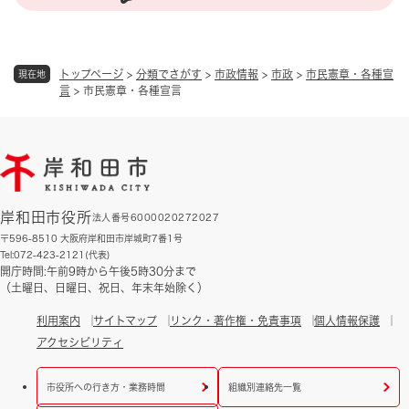
トップページ
>
分類でさがす
>
市政情報
>
市政
>
市民憲章・各種宣
現在地
言
>
市民憲章・各種宣言
岸和田市役所
法人番号6000020272027
〒596-8510 大阪府岸和田市岸城町7番1号
Tel:072-423-2121(代表)
開庁時間:午前9時から午後5時30分まで
（土曜日、日曜日、祝日、年末年始除く）
利用案内
サイトマップ
リンク・著作権・免責事項
個人情報保護
アクセシビリティ
市役所への行き方・業務時間
組織別連絡先一覧