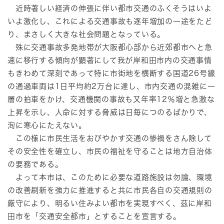
近時著しい経済の伸張に伴い都市交通のふくそうはいよ
いよ激化し、これによる交通事故も逐年増加の一途をたど
り、まさしく大きな社会問題となっている。
殊に交通事故多発地帯が大阪都心部から近郊都市へと急
速に移行する傾向が顕著にして我が岸和田市内の交通事情
もきわめて深刻であって特に市街地を横断する国道26号線
の通過車両は1日平均約2万台に達し、市内交通の混雑に一
層の拍車をかけ、交通機関の事故も又年率12％増と急激な
上昇を示し、人命に対する脅威は日毎につのるばかりで、
洵に寒心にたえない。
この様に市民生活をおびやかす交通の惨禍をさん除して
その安全性を確立し、市民の福祉を守ることは地方自治体
の要務である。
よって本市は、このために必要な道路施設は勿論、環境
の改善刷新を強力に推進すると共に市民各自の交通規則の
厳守により、明るい住みよい都市を実現すべく、茲に岸和
田市を「交通安全都市」とすることを宣言する。