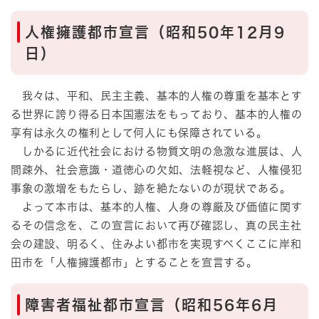
人権擁護都市宣言（昭和50年12月9
日）
我々は、平和、民主主義、基本的人権の尊重を基本とす
る世界に誇り得る日本国憲法をもっており、基本的人権の
享有は永久の権利として何人にも保障されている。
しかるに近代社会における物質文明の急激な進展は、人
間疎外、社会意識・道徳心の欠如、法軽視など、人権侵犯
事象の激増をもたらし、跡を絶たないのが現状である。
よって本市は、基本的人権、人身の尊厳及び価値に関す
るその信念を、この宣言において再び確認し、真の民主社
会の建設、明るく、住みよい都市を実現すべくここに岸和
田市を「人権擁護都市」とすることを宣言する。
障害者福祉都市宣言（昭和56年6月