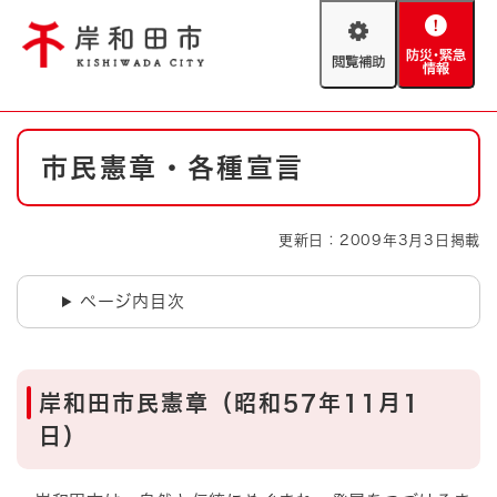
ペ
メニューを飛ばして本文へ
ー
閲
防
ジ
覧
災
の
補
・
先
助
緊
頭
Foreign language
本
急
で
防災・緊急情報
救急・消防
市民憲章・各種宣言
文
情
す
報
。
やさしい日本語
ハザードマップ
AED設置箇所
更新日：2009年3月3日掲載
文字サイズ
拡大
標準
とじる
ページ内目次
背景色変更
白
黒
青
とじる
岸和田市民憲章（昭和57年11月1
日）