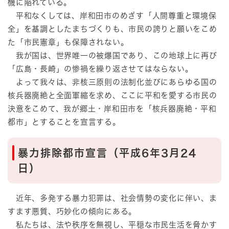
機に陥れている。
平和なくしては、岸和田市のめざす「人間尊重と環境保
全」を基調としたまちづくりも、市民の誇りと願いをこめ
た「市民憲章」も保障されない。
我が国は、世界唯一の被爆国であり、この地球上に再び
「広島・長崎」の惨禍を繰り返させてはならない。
よって我々は、非核三原則の法制化並びにあらゆる国の
核兵器廃絶と全面軍縮を求め、ここに平和を愛する市民の
決意をこめて、我が郷土・岸和田市を「核兵器廃絶・平和
都市」とすることを宣言する。
暴力排除都市宣言（平成6年3月24
日）
近年、多発する暴力犯罪は、社会情勢の変化に伴い、ま
すます悪質、巧妙化の傾向にある。
私たちは、法や秩序を無視し、平穏な市民生活を脅かす