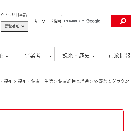
メニューを飛ばして本文へ
やさしい日本語
キーワード
検索
閲覧補助
ザードマップ
AED設置箇所
祉
事業者
観光・歴史
市政情報
・福祉
>
福祉・健康・生活
>
健康維持と増進
>
冬野菜のグラタン
健康・生活
子育て
市の概要
入札・契約情報
観光スポット
生涯学習・スポーツ
オープンデータ
総合計画
まちづくり・協働
行財政
産業振興
動画情報
人権・平和
税金
とじる
とじる
市政
環境
職員採用情報
福祉・介護
とじる
市役所・施設の案内