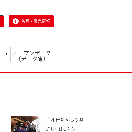
防災・緊急情報
オープンデータ
（データ集）
とじる
岸和田だんじり祭
詳しくはこちら！