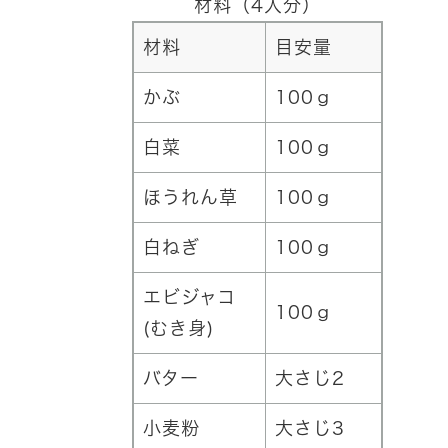
材料（4人分）
材料
目安量
かぶ
100ｇ
白菜
100ｇ
ほうれん草
100ｇ
白ねぎ
100ｇ
エビジャコ
100ｇ
(むき身)
バター
大さじ2
小麦粉
大さじ3