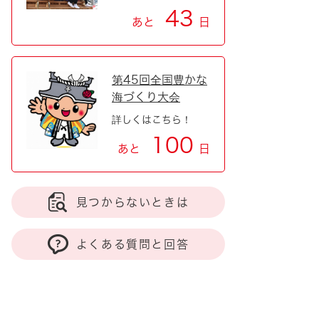
43
あと
日
第45回全国豊かな
海づくり大会
詳しくはこちら！
100
あと
日
見つからないときは
よくある質問と回答