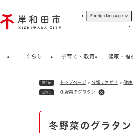
ペ
ー
Foreign language
ジ
の
先
頭
で
防災・緊急情報
救急・消防
ハ
す
くらし
子育て・教育
健康・福
。
トップページ
>
分類でさがす
>
健康
現在地
相談
学校
住民票・戸籍
観光
福祉・
冬野菜のグラタン
足あと
税金
保険・年金
歴史
ごみ・衛生・動物
救急・消防
本
冬野菜のグラタン
防災・防犯
文
上水道・下水道