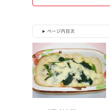
自然・環境・公園
住宅
引っ越し
おくやみ
男女共同参画
地域コミュニティ
ページ内目次
ティア・協働
道路・河川・交通
まちづくり
文化
国際交流
とじる