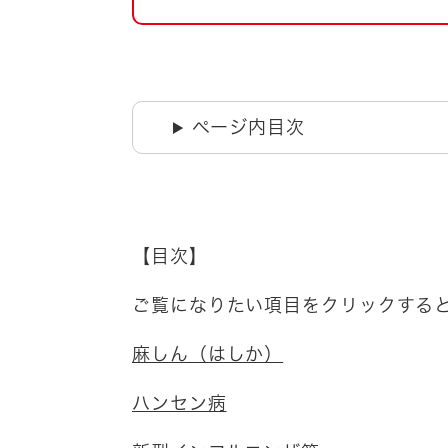
自然・環境・公園
住宅
引っ越し
おくやみ
男女共同参画
地域コミュニティ
ページ内目次
ティア・協働
道路・河川・交通
まちづくり
文化
国際交流
【目次】
とじる
ご覧になりたい項目をクリックする
麻しん（はしか）
ハンセン病