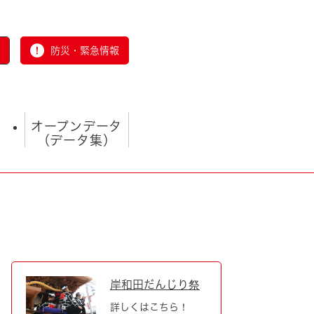
防災・緊急情報
オープンデータ
（データ集）
とじる
岸和田だんじり祭
詳しくはこちら！