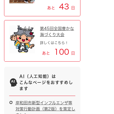
43
あと
日
第45回全国豊かな
海づくり大会
詳しくはこちら！
100
あと
日
AI（人工知能）は
こんなページをおすすめし
ます
岸和田市新型インフルエンザ等
対策行動計画（第2版）を策定し