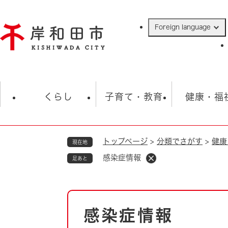
ペ
ー
Foreign language
ジ
の
先
頭
で
防災・緊急情報
救急・消防
ハ
す
くらし
子育て・教育
健康・福
。
トップページ
>
分類でさがす
>
健康
現在地
相談
学校
住民票・戸籍
観光
福祉・
感染症情報
足あと
税金
保険・年金
歴史
ごみ・衛生・動物
救急・消防
本
感染症情報
防災・防犯
文
上水道・下水道