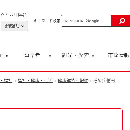
メニューを飛ばして本文へ
やさしい日本語
キーワード
検索
閲覧補助
ザードマップ
AED設置箇所
祉
事業者
観光・歴史
市政情報
・福祉
>
福祉・健康・生活
>
健康維持と増進
>
感染症情報
健康・生活
子育て
市の概要
入札・契約情報
観光スポット
生涯学習・スポーツ
オープンデータ
総合計画
まちづくり・協働
行財政
産業振興
動画情報
人権・平和
税金
とじる
とじる
市政
環境
職員採用情報
福祉・介護
とじる
市役所・施設の案内