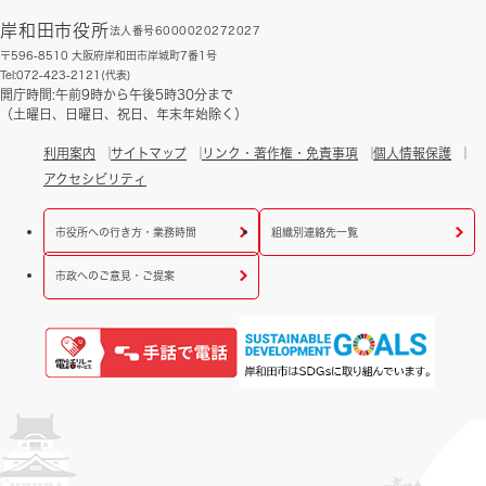
岸和田市役所
法人番号6000020272027
〒596-8510 大阪府岸和田市岸城町7番1号
Tel:072-423-2121(代表)
開庁時間:午前9時から午後5時30分まで
（土曜日、日曜日、祝日、年末年始除く）
利用案内
サイトマップ
リンク・著作権・免責事項
個人情報保護
アクセシビリティ
市役所への行き方・業務時間
組織別連絡先一覧
市政へのご意見・ご提案