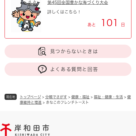
第45回全国豊かな海づくり大会
詳しくはこちら！
101
あと
日
見つからないときは
よくある質問と回答
トップページ
>
分類でさがす
>
健康・福祉
>
福祉・健康・生活
>
健
現在地
康維持と増進
>
きなこのフレンチトースト