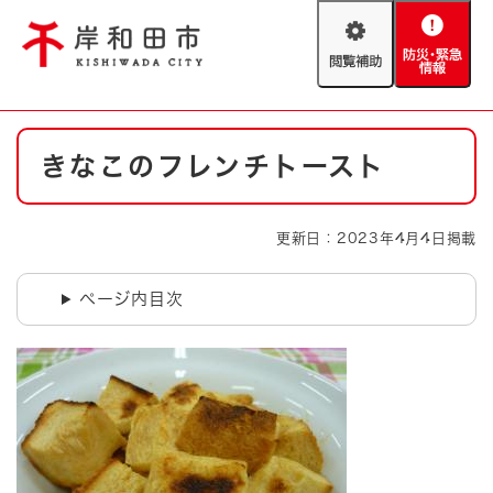
ペ
メニューを飛ばして本文へ
ー
閲
防
ジ
覧
災
の
補
・
先
助
緊
頭
Foreign language
本
急
で
防災・緊急情報
救急・消防
きなこのフレンチトースト
文
情
す
報
。
やさしい日本語
ハザードマップ
AED設置箇所
更新日：2023年4月4日掲載
文字サイズ
拡大
標準
とじる
ページ内目次
背景色変更
白
黒
青
とじる