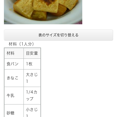
表のサイズを切り替える
材料（1人分）
材料
目安量
食パン
1枚
大さじ
きなこ
1
1/4カ
牛乳
ップ
小さじ
砂糖
1