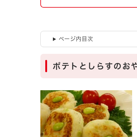
自然・環境・公園
住宅
引っ越し
おくやみ
男女共同参画
地域コミュニティ
ページ内目次
ティア・協働
道路・河川・交通
まちづくり
ポテトとしらすのお
文化
国際交流
とじる