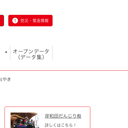
防災・緊急情報
オープンデータ
（データ集）
おやき
とじる
岸和田だんじり祭
詳しくはこちら！