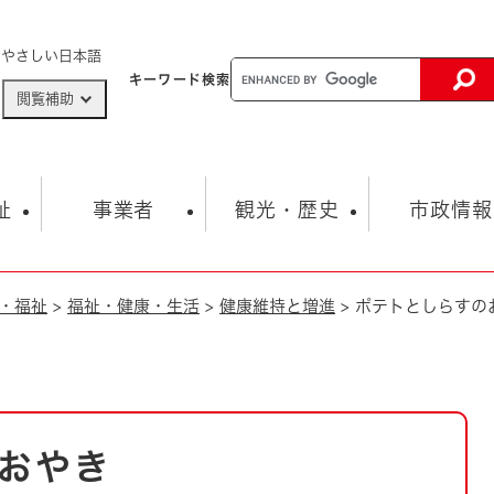
メニューを飛ばして本文へ
やさしい日本語
キーワード
検索
閲覧補助
ザードマップ
AED設置箇所
祉
事業者
観光・歴史
市政情報
・福祉
>
福祉・健康・生活
>
健康維持と増進
>
ポテトとしらすの
健康・生活
子育て
市の概要
入札・契約情報
観光スポット
生涯学習・スポーツ
オープンデータ
総合計画
まちづくり・協働
行財政
産業振興
動画情報
人権・平和
税金
とじる
とじる
市政
環境
職員採用情報
福祉・介護
とじる
おやき
市役所・施設の案内