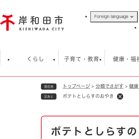
ペ
ー
Foreign language
ジ
の
先
頭
で
防災・緊急情報
救急・消防
ハ
す
くらし
子育て・教育
健康・福
。
トップページ
>
分類でさがす
>
健康
現在地
相談
学校
住民票・戸籍
観光
福祉・
ポテトとしらすのおやき
足あと
税金
保険・年金
歴史
ごみ・衛生・動物
救急・消防
本
ポテトとしらすの
防災・防犯
文
上水道・下水道