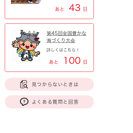
43
あと
日
第45回全国豊かな
海づくり大会
詳しくはこちら！
100
あと
日
見つからないときは
よくある質問と回答