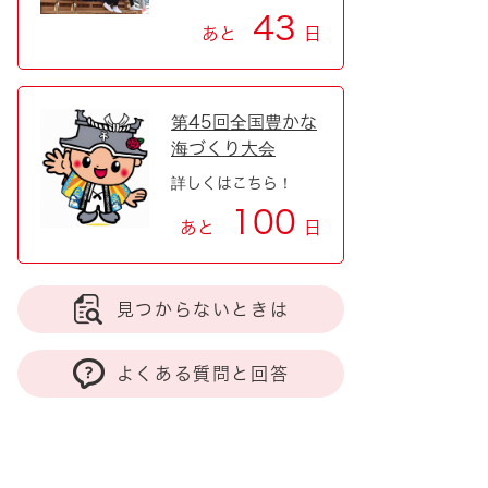
43
あと
日
第45回全国豊かな
海づくり大会
詳しくはこちら！
100
あと
日
見つからないときは
よくある質問と回答