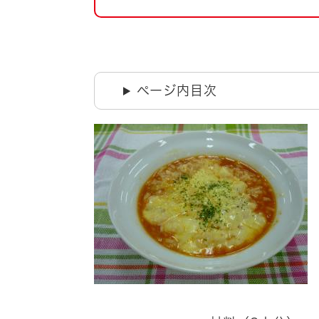
自然・環境・公園
住宅
引っ越し
おくやみ
男女共同参画
地域コミュニティ
ページ内目次
ティア・協働
道路・河川・交通
まちづくり
文化
国際交流
とじる