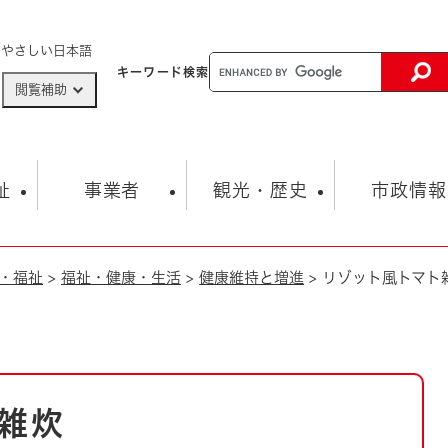
メニューを飛ばして本文へ
やさしい日本語
キーワード
検索
閲覧補助
ザードマップ
AED設置箇所
祉
事業者
観光・歴史
市政情報
・福祉
>
福祉・健康・生活
>
健康維持と増進
>
リゾット風トマト
健康・生活
子育て
市の概要
入札・契約情報
観光スポット
生涯学習・スポーツ
オープンデータ
総合計画
まちづくり・協働
行財政
産業振興
動画情報
人権・平和
税金
とじる
とじる
市政
環境
職員採用情報
福祉・介護
とじる
雑炊
市役所・施設の案内