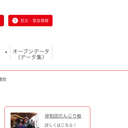
防災・緊急情報
オープンデータ
（データ集）
雑炊
とじる
岸和田だんじり祭
詳しくはこちら！