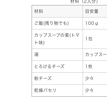
材料（2人分）
材料
目安量
ご飯(残り物でも)
100ｇ
カップスープの素(トマ
1包
ト味)
湯
カップス
とろけるチーズ
1枚
粉チーズ
少々
乾燥パセリ
少々