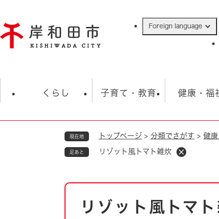
ペ
ー
Foreign language
ジ
の
先
頭
で
防災・緊急情報
救急・消防
ハ
す
くらし
子育て・教育
健康・福
。
トップページ
>
分類でさがす
>
健康
現在地
相談
学校
住民票・戸籍
観光
福祉・
リゾット風トマト雑炊
足あと
税金
保険・年金
歴史
ごみ・衛生・動物
救急・消防
本
リゾット風トマト
防災・防犯
文
上水道・下水道