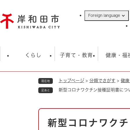
ペ
ー
Foreign language
ジ
の
先
頭
で
防災・緊急情報
救急・消防
ハ
す
くらし
子育て・教育
健康・福
。
トップページ
>
分類でさがす
>
健康
現在地
相談
学校
住民票・戸籍
観光
福祉・
新型コロナワクチン接種証明書につ
足あと
税金
保険・年金
歴史
ごみ・衛生・動物
救急・消防
本
新型コロナワクチ
防災・防犯
文
上水道・下水道