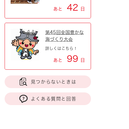
42
あと
日
第45回全国豊かな
海づくり大会
詳しくはこちら！
99
あと
日
見つからないときは
よくある質問と回答