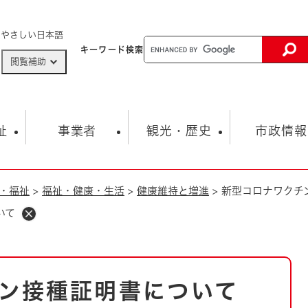
メニューを飛ばして本文へ
やさしい日本語
キーワード
検索
閲覧補助
ザードマップ
AED設置箇所
祉
事業者
観光・歴史
市政情報
・福祉
>
福祉・健康・生活
>
健康維持と増進
>
新型コロナワクチ
健康・生活
子育て
市の概要
入札・契約情報
観光スポット
生涯学習・スポーツ
オープンデータ
総合計画
まちづくり・協働
いて
行財政
産業振興
動画情報
人権・平和
税金
とじる
とじる
市政
環境
職員採用情報
福祉・介護
とじる
ン接種証明書について
市役所・施設の案内