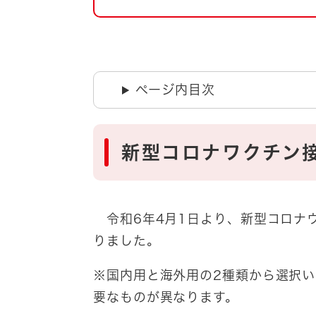
自然・環境・公園
住宅
引っ越し
おくやみ
男女共同参画
地域コミュニティ
ページ内目次
ティア・協働
道路・河川・交通
まちづくり
新型コロナワクチン
文化
国際交流
とじる
令和6年4月1日より、新型コロナ
りました。
※国内用と海外用の2種類から選択
要なものが異なります。