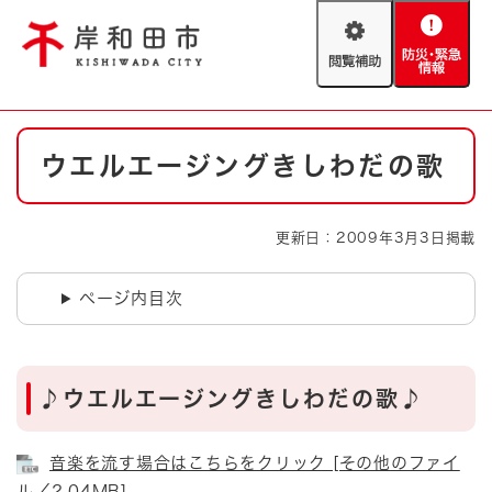
ペ
メニューを飛ばして本文へ
ー
閲
防
ジ
覧
災
の
補
・
先
助
緊
頭
Foreign language
本
急
で
防災・緊急情報
救急・消防
ウエルエージングきしわだの歌
文
情
す
報
。
やさしい日本語
ハザードマップ
AED設置箇所
更新日：2009年3月3日掲載
文字サイズ
拡大
標準
とじる
ページ内目次
背景色変更
白
黒
青
とじる
♪ウエルエージングきしわだの歌♪
音楽を流す場合はこちらをクリック [その他のファイ
ル／2.04MB]