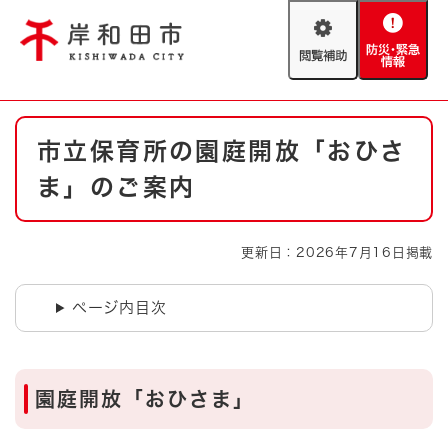
ペ
メニューを飛ばして本文へ
ー
閲
防
ジ
覧
災
の
補
・
先
助
緊
頭
Foreign language
本
急
で
防災・緊急情報
救急・消防
市立保育所の園庭開放「おひさ
文
情
す
報
。
ま」のご案内
やさしい日本語
ハザードマップ
AED設置箇所
文字サイズ
拡大
標準
更新日：2026年7月16日掲載
とじる
背景色変更
白
黒
青
ページ内目次
とじる
園庭開放「おひさま」