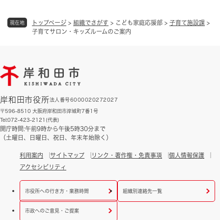
トップページ
>
組織でさがす
>
こども家庭応援部
>
子育て施設課
>
現在地
子育てサロン・キッズルームのご案内
岸和田市役所
法人番号6000020272027
〒596-8510 大阪府岸和田市岸城町7番1号
Tel:072-423-2121(代表)
開庁時間:午前9時から午後5時30分まで
（土曜日、日曜日、祝日、年末年始除く）
利用案内
サイトマップ
リンク・著作権・免責事項
個人情報保護
アクセシビリティ
市役所への行き方・業務時間
組織別連絡先一覧
市政へのご意見・ご提案