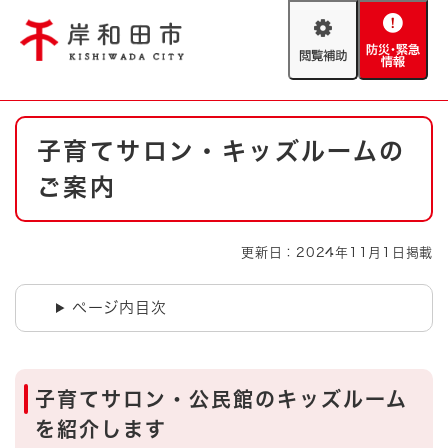
ペ
メニューを飛ばして本文へ
ー
閲
防
ジ
覧
災
の
補
・
先
助
緊
頭
Foreign language
本
急
で
防災・緊急情報
救急・消防
子育てサロン・キッズルームの
文
情
す
報
。
ご案内
やさしい日本語
ハザードマップ
AED設置箇所
文字サイズ
拡大
標準
更新日：2024年11月1日掲載
とじる
背景色変更
白
黒
青
ページ内目次
とじる
子育てサロン・公民館のキッズルーム
を紹介します