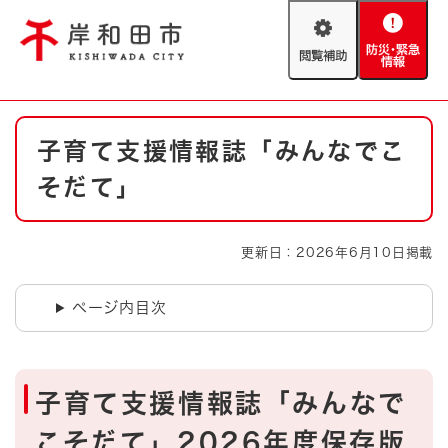
ペ
メニューを飛ばして本文へ
ー
閲
防
ジ
覧
災
の
補
・
先
助
緊
頭
Foreign language
本
急
で
防災・緊急情報
救急・消防
子育て支援情報誌「みんなでこ
文
情
す
報
。
そだて」
やさしい日本語
ハザードマップ
AED設置箇所
文字サイズ
拡大
標準
更新日：2026年6月10日掲載
とじる
背景色変更
白
黒
青
ページ内目次
とじる
子育て支援情報誌「みんなで
こそだて」2026年度保存版