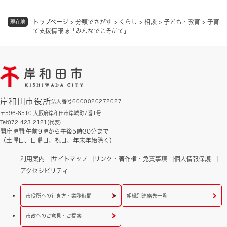
トップページ
>
分類でさがす
>
くらし
>
相談
>
子ども・教育
>
子育
現在地
て支援情報誌「みんなでこそだて」
岸和田市役所
法人番号6000020272027
〒596-8510 大阪府岸和田市岸城町7番1号
Tel:072-423-2121(代表)
開庁時間:午前9時から午後5時30分まで
（土曜日、日曜日、祝日、年末年始除く）
利用案内
サイトマップ
リンク・著作権・免責事項
個人情報保護
アクセシビリティ
市役所への行き方・業務時間
組織別連絡先一覧
市政へのご意見・ご提案