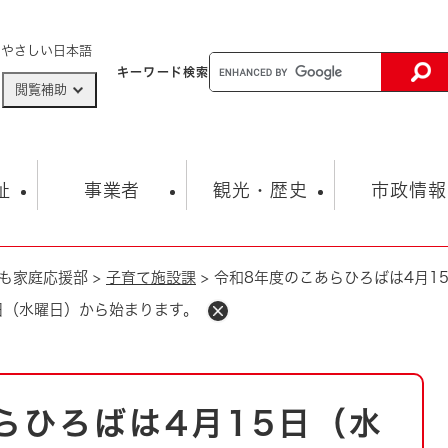
メニューを飛ばして本文へ
やさしい日本語
キーワード
検索
閲覧補助
ザードマップ
AED設置箇所
祉
事業者
観光・歴史
市政情報
も家庭応援部
>
子育て施設課
>
令和8年度のこあらひろばは4月1
健康・生活
子育て
市の概要
入札・契約情報
観光スポット
生涯学習・スポーツ
オープンデータ
総合計画
まちづくり・協働
日（水曜日）から始まります。
行財政
産業振興
動画情報
人権・平和
税金
とじる
とじる
市政
環境
職員採用情報
福祉・介護
とじる
らひろばは4月15日（水
市役所・施設の案内