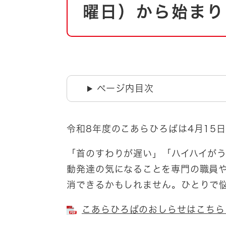
自然・環境・公園
曜日）から始まり
住宅
引っ越し
おくやみ
男女共同参画
地域コミュニティ
ティア・協働
道路・河川・交通
ページ内目次
まちづくり
文化
国際交流
令和8年度のこあらひろばは4月15
とじる
「首のすわりが遅い」「ハイハイが
動発達の気になることを専門の職員
消できるかもしれません。ひとりで
こあらひろばのおしらせはこちら [