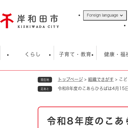
ペ
ー
Foreign language
ジ
の
先
頭
で
防災・緊急情報
救急・消防
ハ
す
くらし
子育て・教育
健康・福
。
トップページ
>
組織でさがす
>
こど
現在地
相談
学校
住民票・戸籍
観光
福祉・
令和8年度のこあらひろばは4月15
足あと
税金
保険・年金
歴史
ごみ・衛生・動物
救急・消防
本
令和8年度のこあ
防災・防犯
文
上水道・下水道