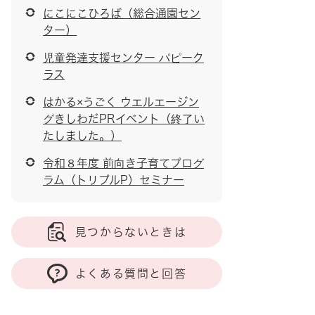
にこにこひろば（総合通園セン
ター）
児童発達支援センター パピーク
ラス
はかる×うごく ウエルエージン
グきしわだPRイベント（終了い
たしました。）
令和８年度 前向き子育てプログ
ラム（トリプルP）セミナー
見つからないときは
よくある質問と回答