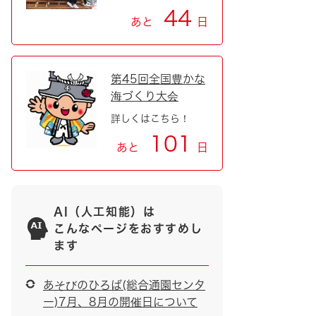
44
あと
日
第45回全国豊かな
海づくり大会
詳しくはこちら！
101
あと
日
AI（人工知能）は
こんなページをおすすめし
ます
あそびのひろば(総合通園センタ
ー)7月、8月の開催日について