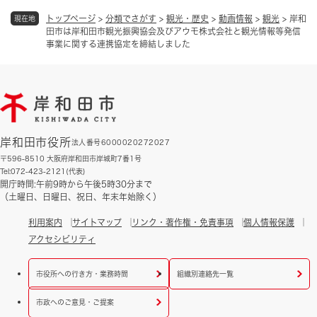
トップページ
>
分類でさがす
>
観光・歴史
>
動画情報
>
観光
>
岸和
現在地
田市は岸和田市観光振興協会及びアウモ株式会社と観光情報等発信
事業に関する連携協定を締結しました
岸和田市役所
法人番号6000020272027
〒596-8510 大阪府岸和田市岸城町7番1号
Tel:072-423-2121(代表)
開庁時間:午前9時から午後5時30分まで
（土曜日、日曜日、祝日、年末年始除く）
利用案内
サイトマップ
リンク・著作権・免責事項
個人情報保護
アクセシビリティ
市役所への行き方・業務時間
組織別連絡先一覧
市政へのご意見・ご提案