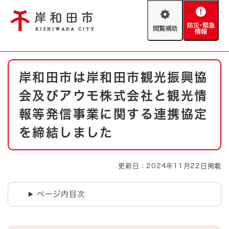
ペ
メニューを飛ばして本文へ
ー
閲
防
ジ
覧
災
の
補
・
先
助
緊
頭
Foreign language
本
急
で
防災・緊急情報
救急・消防
岸和田市は岸和田市観光振興協
文
情
す
報
。
会及びアウモ株式会社と観光情
やさしい日本語
ハザードマップ
AED設置箇所
報等発信事業に関する連携協定
文字サイズ
拡大
標準
を締結しました
とじる
背景色変更
白
黒
青
更新日：2024年11月22日掲載
とじる
ページ内目次