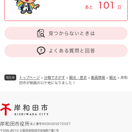
101
あと
日
見つからないときは
よくある質問と回答
トップページ
>
分類でさがす
>
観光・歴史
>
動画情報
>
観光
>
岸和
現在地
田市が映画のロケ地になりました！
岸和田市役所
法人番号6000020272027
〒596-8510 大阪府岸和田市岸城町7番1号