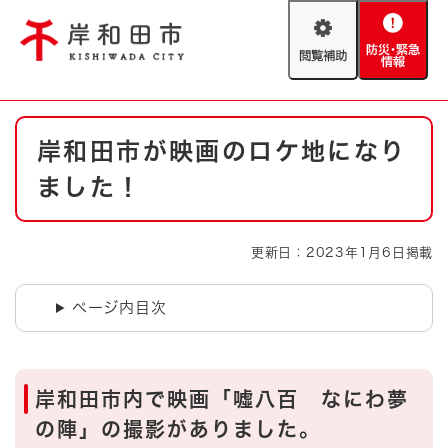
ペ
メニューを飛ばして本文へ
ー
閲
防
ジ
覧
災
の
補
・
先
助
緊
頭
Foreign language
本
急
で
防災・緊急情報
救急・消防
岸和田市が映画のロケ地になり
文
情
す
報
。
ました！
やさしい日本語
ハザードマップ
AED設置箇所
文字サイズ
拡大
標準
更新日：2023年1月6日掲載
とじる
背景色変更
白
黒
青
ページ内目次
とじる
岸和田市内で映画「噓八百 なにわ夢
の陣」の撮影がありました。