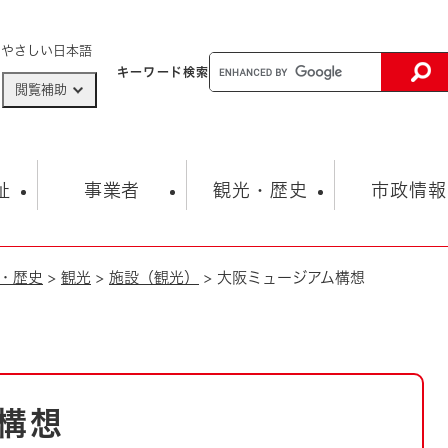
メニューを飛ばして本文へ
やさしい日本語
キーワード
検索
閲覧補助
ザードマップ
AED設置箇所
祉
事業者
観光・歴史
市政情報
・歴史
>
観光
>
施設（観光）
>
大阪ミュージアム構想
健康・生活
子育て
市の概要
入札・契約情報
観光スポット
生涯学習・スポーツ
オープンデータ
総合計画
まちづくり・協働
行財政
産業振興
動画情報
人権・平和
税金
とじる
とじる
市政
環境
職員採用情報
福祉・介護
とじる
構想
市役所・施設の案内