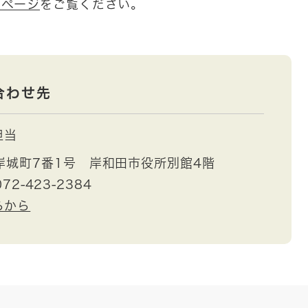
ムページ
をご覧ください。
合わせ先
担当
岸城町7番1号 岸和田市役所別館4階
072-423-2384
らから