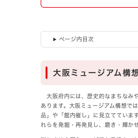
自然・環境・公園
住宅
引っ越し
おくやみ
男女共同参画
地域コミュニティ
ページ内目次
ティア・協働
道路・河川・交通
まちづくり
文化
国際交流
大阪ミュージアム構
とじる
大阪府内には、歴史的なまちなみや
あります。大阪ミュージアム構想で
品」や「館内催し」に見立てていま
れらを発掘・再発見し、磨き・輝かせ