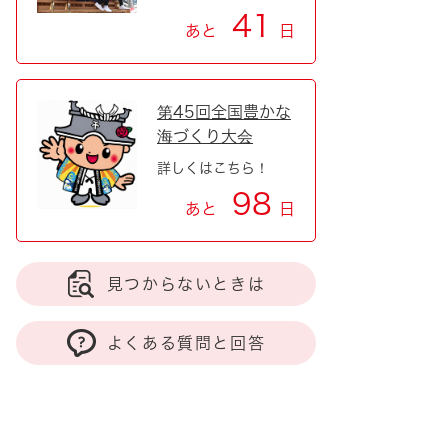
41
あと
日
第45回全国豊かな
海づくり大会
詳しくはこちら！
98
あと
日
見つからないときは
よくある質問と回答