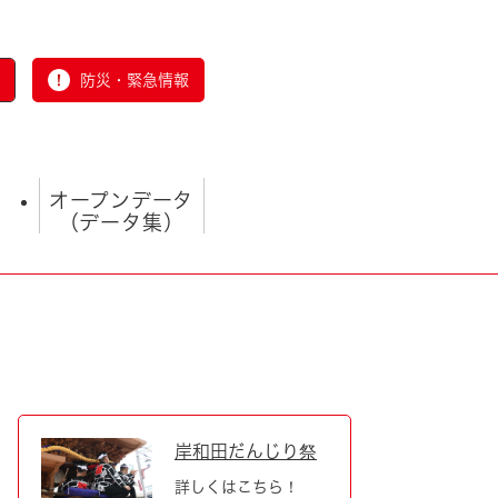
防災・緊急情報
オープンデータ
（データ集）
とじる
岸和田だんじり祭
詳しくはこちら！