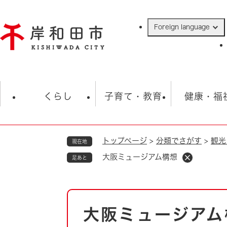
ペ
ー
Foreign language
ジ
の
先
頭
で
防災・緊急情報
救急・消防
ハ
す
くらし
子育て・教育
健康・福
。
トップページ
>
分類でさがす
>
観光
現在地
相談
学校
住民票・戸籍
観光
福祉・
大阪ミュージアム構想
足あと
税金
保険・年金
歴史
ごみ・衛生・動物
救急・消防
本
大阪ミュージアム
防災・防犯
文
上水道・下水道