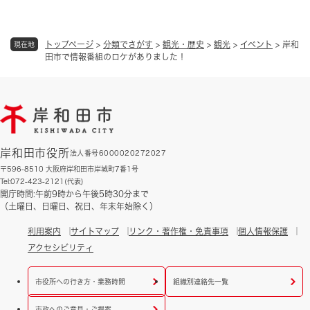
トップページ
>
分類でさがす
>
観光・歴史
>
観光
>
イベント
>
岸和
現在地
田市で情報番組のロケがありました！
岸和田市役所
法人番号6000020272027
〒596-8510 大阪府岸和田市岸城町7番1号
Tel:072-423-2121(代表)
開庁時間:午前9時から午後5時30分まで
（土曜日、日曜日、祝日、年末年始除く）
利用案内
サイトマップ
リンク・著作権・免責事項
個人情報保護
アクセシビリティ
市役所への行き方・業務時間
組織別連絡先一覧
市政へのご意見・ご提案