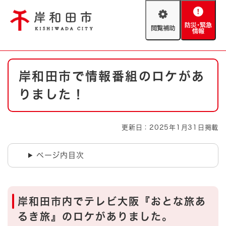
ペ
メニューを飛ばして本文へ
ー
閲
防
ジ
覧
災
の
補
・
先
助
緊
頭
Foreign language
本
急
で
防災・緊急情報
救急・消防
岸和田市で情報番組のロケがあ
文
情
す
報
。
りました！
やさしい日本語
ハザードマップ
AED設置箇所
文字サイズ
拡大
標準
更新日：2025年1月31日掲載
とじる
背景色変更
白
黒
青
ページ内目次
とじる
岸和田市内でテレビ大阪『おとな旅あ
るき旅』のロケがありました。