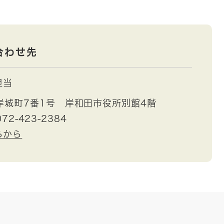
合わせ先
担当
岸城町7番1号 岸和田市役所別館4階
072-423-2384
らから