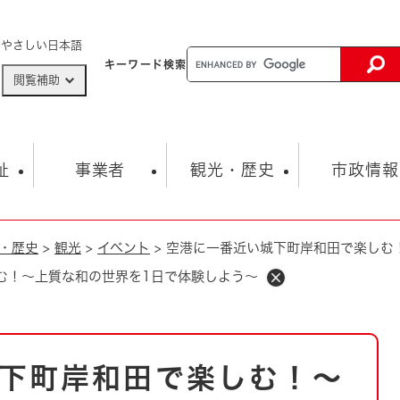
メニューを飛ばして本文へ
やさしい日本語
キーワード
検索
閲覧補助
ザードマップ
AED設置箇所
祉
事業者
観光・歴史
市政情報
・歴史
>
観光
>
イベント
>
空港に一番近い城下町岸和田で楽しむ
健康・生活
子育て
市の概要
入札・契約情報
観光スポット
生涯学習・スポーツ
オープンデータ
総合計画
まちづくり・協働
む！～上質な和の世界を1日で体験しよう～
行財政
産業振興
動画情報
人権・平和
税金
とじる
とじる
市政
環境
職員採用情報
福祉・介護
とじる
下町岸和田で楽しむ！～
市役所・施設の案内