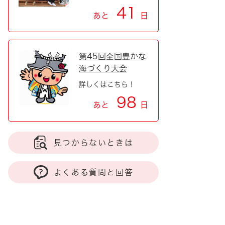
41
あと
日
第45回全国豊かな
海づくり大会
詳しくはこちら！
98
あと
日
見つからないときは
よくある質問と回答