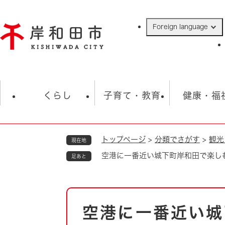
ペ
ー
Foreign language
ジ
の
先
頭
で
防災・緊急情報
救急・消防
ハ
す
くらし
子育て・教育
健康・福
。
トップページ
>
分類でさがす
>
観光
現在地
相談
学校
住民票・戸籍
観光
福祉・
空港に一番近い城下町岸和田で楽し
足あと
税金
保険・年金
歴史
ごみ・衛生・動物
救急・消防
本
空港に一番近い城
防災・防犯
文
上水道・下水道