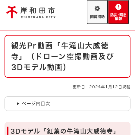
ペ
メニューを飛ばして本文へ
ー
閲
防
ジ
覧
災
の
補
・
先
助
緊
頭
Foreign language
本
急
で
防災・緊急情報
救急・消防
観光Pr動画「牛滝山大威徳
文
情
す
報
。
寺」（ドローン空撮動画及び
やさしい日本語
ハザードマップ
AED設置箇所
3Dモデル動画）
文字サイズ
拡大
標準
とじる
更新日：2024年1月12日掲載
背景色変更
白
黒
青
ページ内目次
とじる
3Dモデル「紅葉の牛滝山大威徳寺」