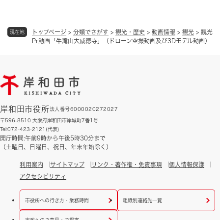
トップページ
>
分類でさがす
>
観光・歴史
>
動画情報
>
観光
>
観光
現在地
Pr動画「牛滝山大威徳寺」（ドローン空撮動画及び3Dモデル動画）
岸和田市役所
法人番号6000020272027
〒596-8510 大阪府岸和田市岸城町7番1号
Tel:072-423-2121(代表)
開庁時間:午前9時から午後5時30分まで
（土曜日、日曜日、祝日、年末年始除く）
利用案内
サイトマップ
リンク・著作権・免責事項
個人情報保護
アクセシビリティ
市役所への行き方・業務時間
組織別連絡先一覧