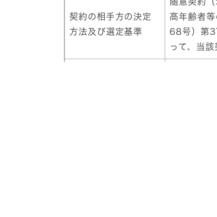
随意契約（
契約の相手方の決定
高年齢者等
方法及び選定基準
68号）第
って、当該
契約金額
金623,2
契約締結日
令和8年4
契約の相手方
公益社団法
法人番号
2120105
契約の相手方とした
選定基準に
理由
たため