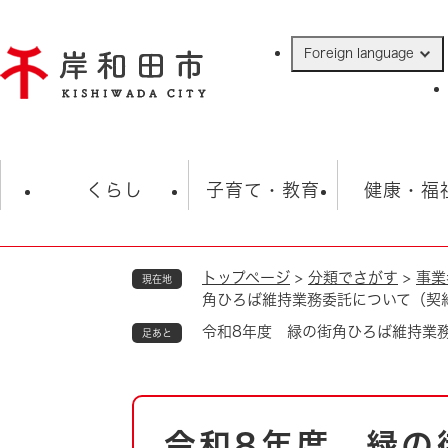
ペ
ー
Foreign language
ジ
の
先
頭
で
防災・緊急情報
救急・消防
ハ
す
くらし
子育て・教育
健康・福
。
トップページ
>
分類でさがす
>
事業
現在地
相談
学校
住民票・戸籍
観光
福祉・
角ひろば維持業務委託について（契
税金
保険・年金
歴史
令和8年度 緑の街角ひろば維持業
足あと
ごみ・衛生・動物
救急・消防
本
防災・防犯
上水道・下水道
令和8年度 緑の
文