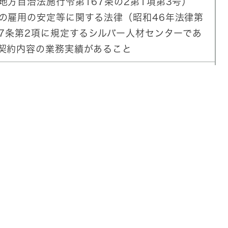
地方自治法施行令第167条の2第1項第3号）
の雇用の安定等に関する法律（昭和46年法律第
37条第2項に規定するシルバー人材センターであ
契約内容の業務実績があること
08円以内
月1日
人 岸和田市シルバー人材センター
007711
該当し、当該事業所において履行可能と認められ