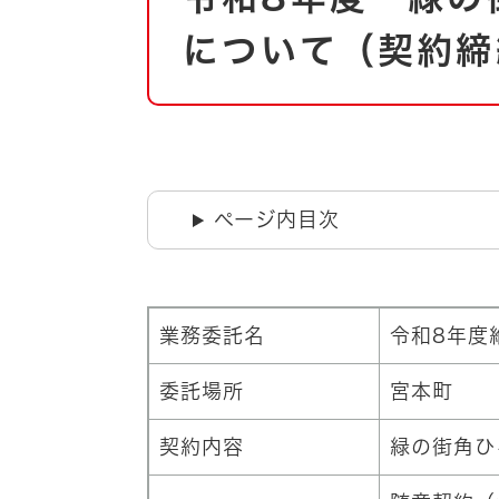
自然・環境・公園
住宅
について（契約締
引っ越し
おくやみ
男女共同参画
地域コミュニティ
ティア・協働
道路・河川・交通
まちづくり
ページ内目次
文化
国際交流
とじる
業務委託名
令和8年度
委託場所
宮本町
契約内容
緑の街角ひ