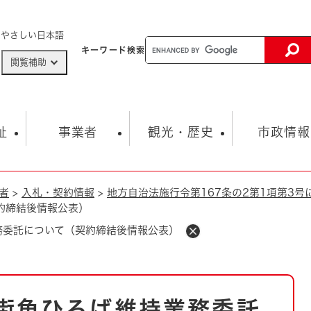
メニューを飛ばして本文へ
やさしい日本語
キーワード
検索
閲覧補助
ザードマップ
AED設置箇所
祉
事業者
観光・歴史
市政情報
者
>
入札・契約情報
>
地方自治法施行令第167条の2第1項第3
健康・生活
子育て
市の概要
入札・契約情報
観光スポット
生涯学習・スポーツ
オープンデータ
総合計画
まちづくり・協働
約締結後情報公表）
行財政
産業振興
動画情報
人権・平和
税金
務委託について（契約締結後情報公表）
とじる
とじる
市政
環境
職員採用情報
福祉・介護
とじる
市役所・施設の案内
街角ひろば維持業務委託