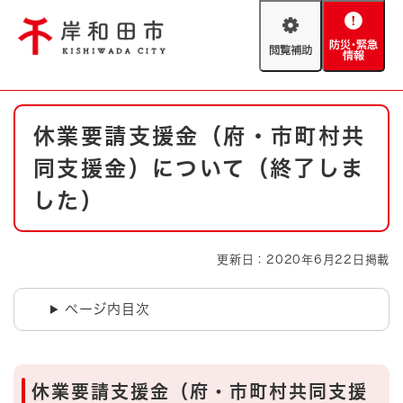
ペ
メニューを飛ばして本文へ
ー
閲
防
ジ
覧
災
の
補
・
先
助
緊
頭
Foreign language
本
急
で
防災・緊急情報
救急・消防
休業要請支援金（府・市町村共
文
情
す
報
。
同支援金）について（終了しま
やさしい日本語
ハザードマップ
AED設置箇所
した）
文字サイズ
拡大
標準
とじる
更新日：2020年6月22日掲載
背景色変更
白
黒
青
ページ内目次
とじる
休業要請支援金（府・市町村共同支援