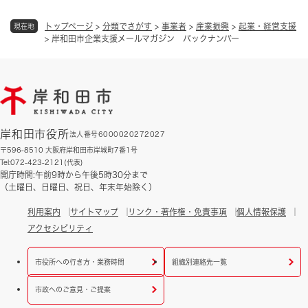
トップページ
>
分類でさがす
>
事業者
>
産業振興
>
起業・経営支援
現在地
>
岸和田市企業支援メールマガジン バックナンバー
岸和田市役所
法人番号6000020272027
〒596-8510 大阪府岸和田市岸城町7番1号
Tel:072-423-2121(代表)
開庁時間:午前9時から午後5時30分まで
（土曜日、日曜日、祝日、年末年始除く）
利用案内
サイトマップ
リンク・著作権・免責事項
個人情報保護
アクセシビリティ
市役所への行き方・業務時間
組織別連絡先一覧
市政へのご意見・ご提案