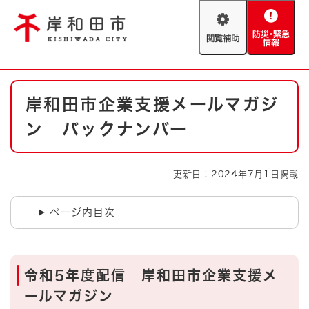
ペ
メニューを飛ばして本文へ
ー
閲
防
ジ
覧
災
の
補
・
先
助
緊
頭
Foreign language
本
急
で
防災・緊急情報
救急・消防
岸和田市企業支援メールマガジ
文
情
す
報
。
ン バックナンバー
やさしい日本語
ハザードマップ
AED設置箇所
文字サイズ
拡大
標準
更新日：2024年7月1日掲載
とじる
背景色変更
白
黒
青
ページ内目次
とじる
令和5年度配信 岸和田市企業支援メ
ールマガジン