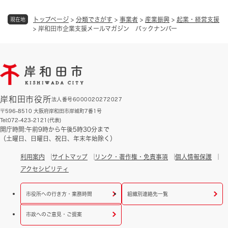
トップページ
>
分類でさがす
>
事業者
>
産業振興
>
起業・経営支援
現在地
>
岸和田市企業支援メールマガジン バックナンバー
岸和田市役所
法人番号6000020272027
〒596-8510 大阪府岸和田市岸城町7番1号
Tel:072-423-2121(代表)
開庁時間:午前9時から午後5時30分まで
（土曜日、日曜日、祝日、年末年始除く）
利用案内
サイトマップ
リンク・著作権・免責事項
個人情報保護
アクセシビリティ
市役所への行き方・業務時間
組織別連絡先一覧
市政へのご意見・ご提案