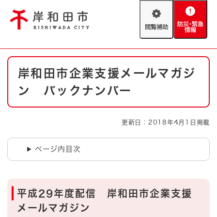
ペ
メニューを飛ばして本文へ
ー
閲
防
ジ
覧
災
の
補
・
先
助
緊
頭
Foreign language
本
急
で
防災・緊急情報
救急・消防
岸和田市企業支援メールマガジ
文
情
す
報
。
ン バックナンバー
やさしい日本語
ハザードマップ
AED設置箇所
文字サイズ
拡大
標準
更新日：2018年4月1日掲載
とじる
背景色変更
白
黒
青
ページ内目次
とじる
平成29年度配信 岸和田市企業支援
メールマガジン