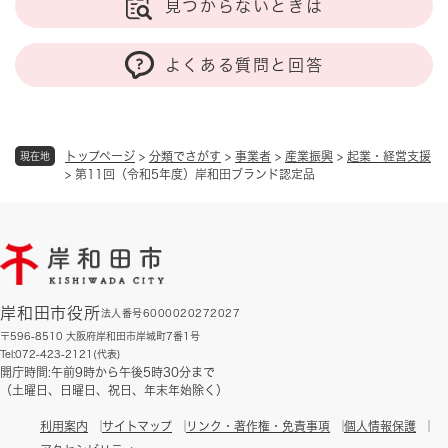
見つからないときは
よくある質問と回答
トップページ
>
分類でさがす
>
事業者
>
産業振興
>
起業・経営支援
現在地
>
第11回（令和5年度）岸和田ブランド認定品
岸和田市役所
法人番号6000020272027
〒596-8510 大阪府岸和田市岸城町7番1号
Tel:072-423-2121(代表)
開庁時間:午前9時から午後5時30分まで
（土曜日、日曜日、祝日、年末年始除く）
利用案内
サイトマップ
リンク・著作権・免責事項
個人情報保護