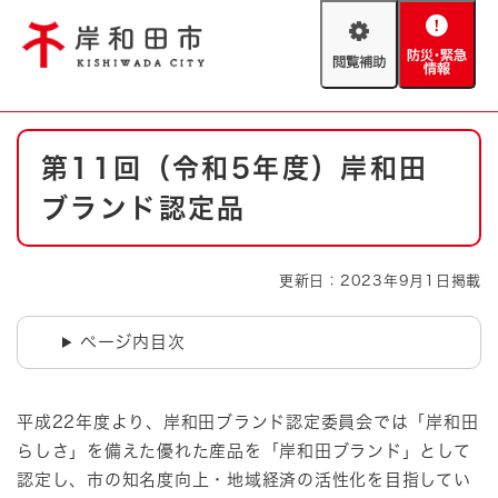
ペ
メニューを飛ばして本文へ
ー
閲
防
ジ
覧
災
の
補
・
先
助
緊
頭
Foreign language
本
急
で
防災・緊急情報
救急・消防
第11回（令和5年度）岸和田
文
情
す
報
。
ブランド認定品
やさしい日本語
ハザードマップ
AED設置箇所
文字サイズ
拡大
標準
更新日：2023年9月1日掲載
とじる
背景色変更
白
黒
青
ページ内目次
とじる
平成22年度より、岸和田ブランド認定委員会では「岸和田
らしさ」を備えた優れた産品を「岸和田ブランド」として
認定し、市の知名度向上・地域経済の活性化を目指してい