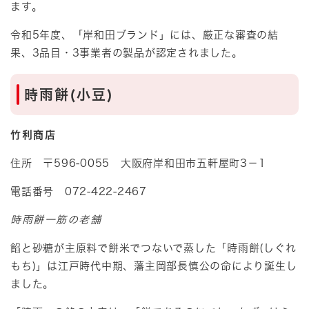
ます。
令和5年度、「岸和田ブランド」には、厳正な審査の結
果、3品目・3事業者の製品が認定されました。
時雨餅(小豆)
竹利商店
住所 〒596-0055 大阪府岸和田市五軒屋町3－1
電話番号 072-422-2467
時雨餅一筋の老舗
餡と砂糖が主原料で餅米でつないで蒸した「時雨餅
(しぐれ
もち)
」は江戸時代中期、藩主岡部長慎公の命により誕生し
ました。