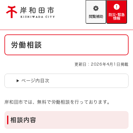
ペ
メニューを飛ばして本文へ
ー
閲
防
ジ
覧
災
の
補
・
先
助
緊
頭
Foreign language
本
急
で
防災・緊急情報
救急・消防
労働相談
文
情
す
報
。
やさしい日本語
ハザードマップ
AED設置箇所
更新日：2026年4月1日掲載
文字サイズ
拡大
標準
とじる
ページ内目次
背景色変更
白
黒
青
岸和田市では、無料で労働相談を行っております。
とじる
相談内容