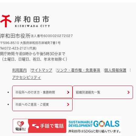
岸和田市役所
法人番号6000020272027
〒596-8510 大阪府岸和田市岸城町7番1号
Tel:072-423-2121(代表)
開庁時間:午前9時から午後5時30分まで
（土曜日、日曜日、祝日、年末年始除く）
利用案内
サイトマップ
リンク・著作権・免責事項
個人情報保護
アクセシビリティ
市役所への行き方・業務時間
組織別連絡先一覧
市政へのご意見・ご提案