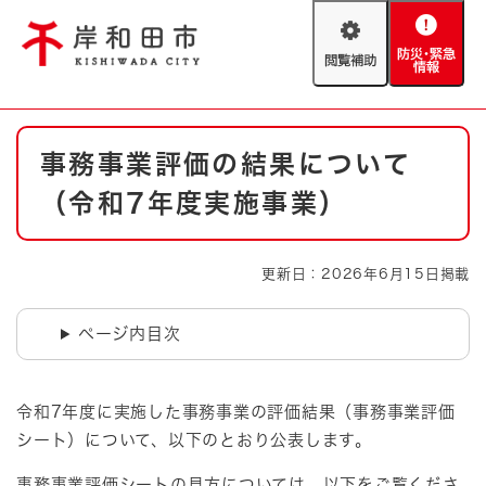
ペ
メニューを飛ばして本文へ
ー
閲
防
ジ
覧
災
の
補
・
先
助
緊
頭
Foreign language
本
急
で
防災・緊急情報
救急・消防
事務事業評価の結果について
文
情
す
報
。
（令和7年度実施事業）
やさしい日本語
ハザードマップ
AED設置箇所
文字サイズ
拡大
標準
更新日：2026年6月15日掲載
とじる
背景色変更
白
黒
青
ページ内目次
とじる
令和7年度に実施した事務事業の評価結果（事務事業評価
シート）について、以下のとおり公表します。
事務事業評価シートの見方については、以下をご覧くださ