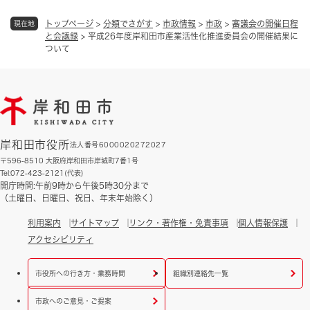
トップページ
>
分類でさがす
>
市政情報
>
市政
>
審議会の開催日程
現在地
と会議録
>
平成26年度岸和田市産業活性化推進委員会の開催結果に
ついて
岸和田市役所
法人番号6000020272027
〒596-8510 大阪府岸和田市岸城町7番1号
Tel:072-423-2121(代表)
開庁時間:午前9時から午後5時30分まで
（土曜日、日曜日、祝日、年末年始除く）
利用案内
サイトマップ
リンク・著作権・免責事項
個人情報保護
アクセシビリティ
市役所への行き方・業務時間
組織別連絡先一覧
市政へのご意見・ご提案