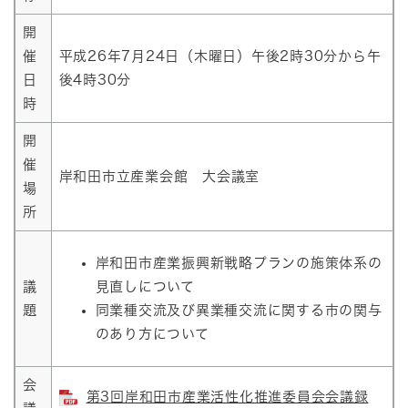
開
催
平成26年7月24日（木曜日）午後2時30分から午
日
後4時30分
時
開
催
岸和田市立産業会館 大会議室
場
所
岸和田市産業振興新戦略プランの施策体系の
議
見直しについて
題
同業種交流及び異業種交流に関する市の関与
のあり方について
会
第3回岸和田市産業活性化推進委員会会議録