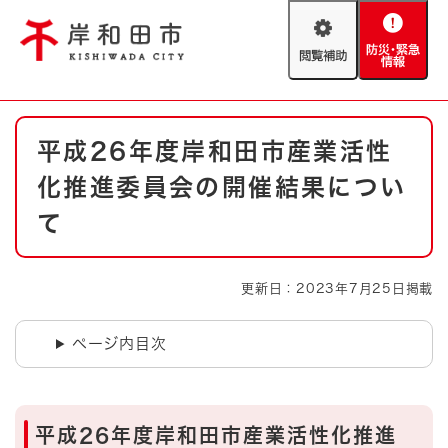
ペ
メニューを飛ばして本文へ
ー
閲
防
ジ
覧
災
の
補
・
先
助
緊
頭
Foreign language
本
急
で
防災・緊急情報
救急・消防
平成26年度岸和田市産業活性
文
情
す
報
。
化推進委員会の開催結果につい
やさしい日本語
ハザードマップ
AED設置箇所
て
文字サイズ
拡大
標準
とじる
更新日：2023年7月25日掲載
背景色変更
白
黒
青
ページ内目次
とじる
平成26年度岸和田市産業活性化推進