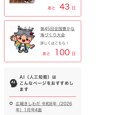
43
あと
日
第45回全国豊かな
海づくり大会
詳しくはこちら！
100
あと
日
AI（人工知能）は
こんなページをおすすめし
ます
広報きしわだ 令和8年（2026
年）1月号4面