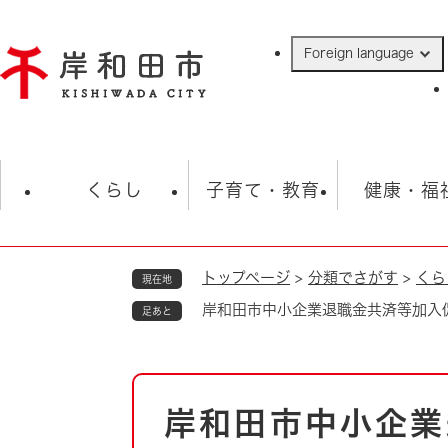
ペ
ー
Foreign language
ジ
の
先
頭
で
防災・緊急情報
救急・消防
ハ
す
くらし
子育て・教育
健康・福
。
トップページ
>
分類でさがす
>
くら
現在地
相談
学校
住民票・戸籍
観光
福祉・
岸和田市中小企業退職金共済等加入
足あと
税金
保険・年金
歴史
ごみ・衛生・動物
救急・消防
本
岸和田市中小企業
防災・防犯
文
上水道・下水道