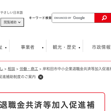
メニューを飛ばして本文へ
やさしい日本語
キーワード
検索
閲覧補助
ザードマップ
AED設置箇所
祉
事業者
観光・歴史
市政情報
し
>
相談
>
労働・商工
>
岸和田市中小企業退職金共済等加入促進
健康・生活
子育て
市の概要
入札・契約情報
観光スポット
生涯学習・スポーツ
オープンデータ
総合計画
まちづくり・協働
促進補助制度のご案内
行財政
産業振興
動画情報
人権・平和
税金
とじる
とじる
市政
環境
職員採用情報
福祉・介護
とじる
退職金共済等加入促進補
市役所・施設の案内