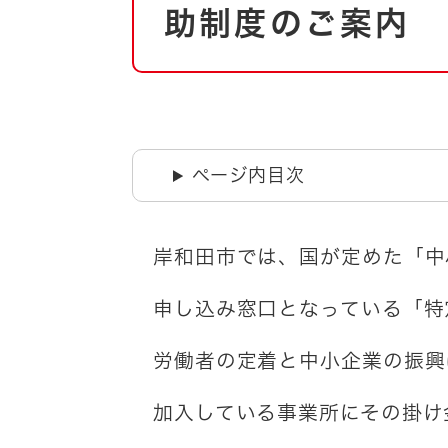
自然・環境・公園
助制度のご案内
住宅
引っ越し
おくやみ
男女共同参画
地域コミュニティ
ティア・協働
道路・河川・交通
ページ内目次
まちづくり
文化
国際交流
岸和田市では、国が定めた「中
とじる
申し込み窓口となっている「特
労働者の定着と中小企業の振興
加入している事業所にその掛け