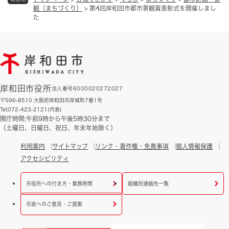
観（まちづくり）
>
第4回岸和田市都市景観賞表彰式を開催しまし
た
岸和田市役所
法人番号6000020272027
〒596-8510 大阪府岸和田市岸城町7番1号
Tel:072-423-2121(代表)
開庁時間:午前9時から午後5時30分まで
（土曜日、日曜日、祝日、年末年始除く）
利用案内
サイトマップ
リンク・著作権・免責事項
個人情報保護
アクセシビリティ
市役所への行き方・業務時間
組織別連絡先一覧
市政へのご意見・ご提案