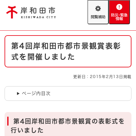
ペ
メニューを飛ばして本文へ
ー
閲
防
ジ
覧
災
の
補
・
先
助
緊
頭
Foreign language
本
急
で
防災・緊急情報
救急・消防
第4回岸和田市都市景観賞表彰
文
情
す
報
。
式を開催しました
やさしい日本語
ハザードマップ
AED設置箇所
文字サイズ
拡大
標準
更新日：2015年2月13日掲載
とじる
背景色変更
白
黒
青
ページ内目次
とじる
第4回岸和田市都市景観賞の表彰式を
行いました