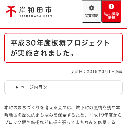
ペ
メニューを飛ばして本文へ
ー
閲
防
ジ
覧
災
の
補
・
先
助
緊
頭
Foreign language
本
急
で
防災・緊急情報
救急・消防
平成30年度板塀プロジェクト
文
情
す
報
。
が実施されました。
やさしい日本語
ハザードマップ
AED設置箇所
文字サイズ
拡大
標準
更新日：2018年3月1日掲載
とじる
背景色変更
白
黒
青
ページ内目次
とじる
本町のまちづくりを考える会では、城下町の風情を残す本
町地区の歴史的まちなみを保全するため、平成19年度から
ブロック塀や鉄柵などに板を張ってまちなみを修景する