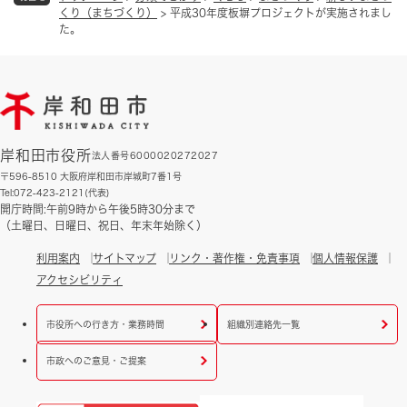
くり（まちづくり）
>
平成30年度板塀プロジェクトが実施されまし
た。
岸和田市役所
法人番号6000020272027
〒596-8510 大阪府岸和田市岸城町7番1号
Tel:072-423-2121(代表)
開庁時間:午前9時から午後5時30分まで
（土曜日、日曜日、祝日、年末年始除く）
利用案内
サイトマップ
リンク・著作権・免責事項
個人情報保護
アクセシビリティ
市役所への行き方・業務時間
組織別連絡先一覧
市政へのご意見・ご提案