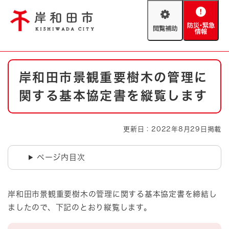
ペ
メニューを飛ばして本文へ
ー
閲
防
ジ
覧
災
の
補
・
先
助
緊
頭
Foreign language
本
急
で
防災・緊急情報
救急・消防
岸和田市景観重要樹木の管理に
文
情
す
報
。
関する基本協定書を縦覧します
やさしい日本語
ハザードマップ
AED設置箇所
文字サイズ
拡大
標準
更新日：2022年8月29日掲載
とじる
背景色変更
白
黒
青
ページ内目次
とじる
岸和田市景観重要樹木の管理に関する基本協定書を締結し
ましたので、下記のとおり縦覧します。