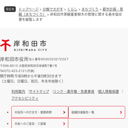
トップページ
>
分類でさがす
>
くらし
>
まちづくり
>
都市計画・景
現在地
観（まちづくり）
>
岸和田市景観重要樹木の管理に関する基本協定
書を縦覧します
岸和田市役所
法人番号6000020272027
〒596-8510 大阪府岸和田市岸城町7番1号
Tel:072-423-2121(代表)
開庁時間:午前9時から午後5時30分まで
（土曜日、日曜日、祝日、年末年始除く）
利用案内
サイトマップ
リンク・著作権・免責事項
個人情報保護
アクセシビリティ
市役所への行き方・業務時間
組織別連絡先一覧
市政へのご意見・ご提案