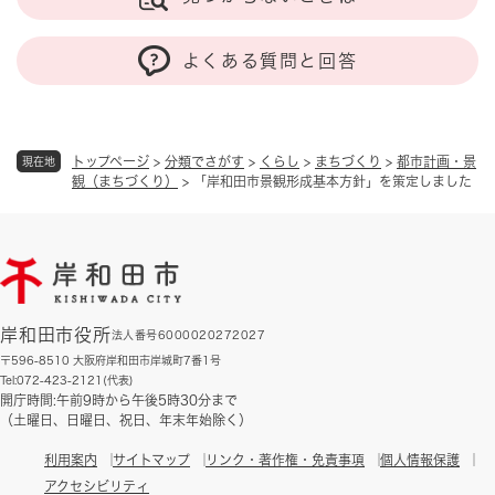
よくある質問と回答
トップページ
>
分類でさがす
>
くらし
>
まちづくり
>
都市計画・景
現在地
観（まちづくり）
>
「岸和田市景観形成基本方針」を策定しました
岸和田市役所
法人番号6000020272027
〒596-8510 大阪府岸和田市岸城町7番1号
Tel:072-423-2121(代表)
開庁時間:午前9時から午後5時30分まで
（土曜日、日曜日、祝日、年末年始除く）
利用案内
サイトマップ
リンク・著作権・免責事項
個人情報保護
アクセシビリティ