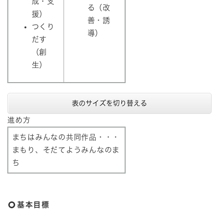
成・支
る（改
援）
善・誘
つくり
導）
だす
（創
生）
表のサイズを切り替える
進め方
まちはみんなの共同作品・・・
まもり、そだてようみんなのま
ち
基本目標