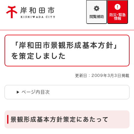
ペ
メニューを飛ばして本文へ
ー
閲
防
ジ
覧
災
の
補
・
先
助
緊
頭
Foreign language
本
急
で
防災・緊急情報
救急・消防
「岸和田市景観形成基本方針」
文
情
す
報
。
を策定しました
やさしい日本語
ハザードマップ
AED設置箇所
文字サイズ
拡大
標準
更新日：2009年3月3日掲載
とじる
背景色変更
白
黒
青
ページ内目次
とじる
景観形成基本方針策定にあたって