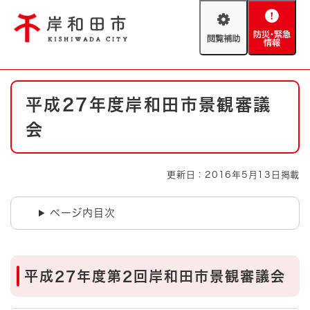
ペ
メニューを飛ばして本文へ
ー
閲
防
ジ
覧
災
の
補
・
先
助
緊
頭
Foreign language
本
急
で
防災・緊急情報
救急・消防
平成27年度岸和田市景観審議
文
情
す
報
。
会
やさしい日本語
ハザードマップ
AED設置箇所
文字サイズ
拡大
標準
更新日：2016年5月13日掲載
とじる
背景色変更
白
黒
青
ページ内目次
とじる
平成27年度第2回岸和田市景観審議会