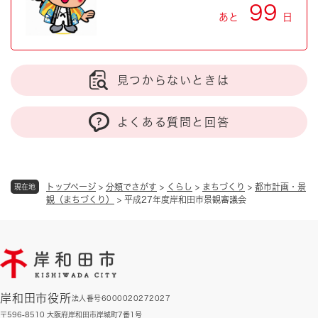
99
あと
日
見つからないときは
よくある質問と回答
トップページ
>
分類でさがす
>
くらし
>
まちづくり
>
都市計画・景
現在地
観（まちづくり）
>
平成27年度岸和田市景観審議会
岸和田市役所
法人番号6000020272027
〒596-8510 大阪府岸和田市岸城町7番1号