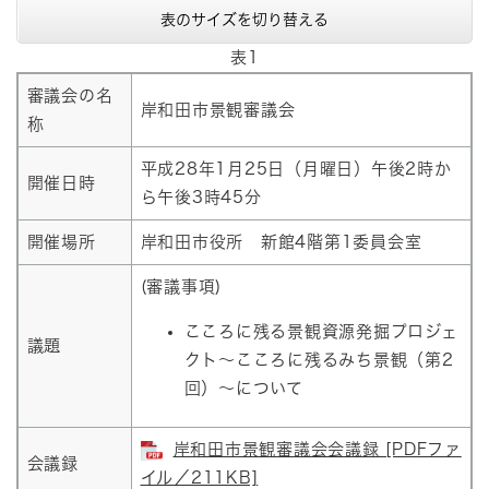
表のサイズを切り替える
表1
審議会の名
岸和田市景観審議会
称
平成28年1月25日（月曜日）午後2時か
開催日時
ら午後3時45分
開催場所
岸和田市役所 新館4階第1委員会室
(審議事項)
こころに残る景観資源発掘プロジェ
議題
クト～こころに残るみち景観（第2
回）～について
岸和田市景観審議会会議録 [PDFファ
会議録
イル／211KB]